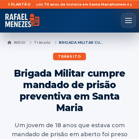
tividades após 70 anos de história em Santa Maria
PLANTÃO
Homem é preso preve
INÍCIO
Trânsito
BRIGADA MILITAR CUMPRE MANDADO DE PRISÃO PREVENTIVA EM SANTA MARIA
TRÂNSITO
Brigada Militar cumpre
mandado de prisão
preventiva em Santa
Maria
Um jovem de 18 anos que estava com
mandado de prisão em aberto foi preso