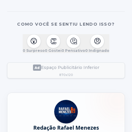
COMO VOCÊ SE SENTIU LENDO ISSO?
😲
👏
🤔
😠
0
Surpreso
0
Gostei
0
Pensativo
0
Indignado
Espaço Publicitário Inferior
870x120
Redação Rafael Menezes