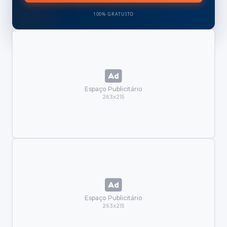
100% GRATUITO
Espaço Publicitário
263x215
Espaço Publicitário
263x215