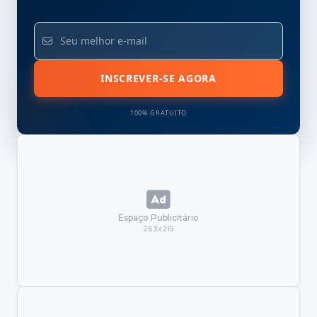
INSCREVER-SE AGORA
100% GRATUITO
Espaço Publicitário
263x215