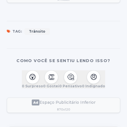
TAG:
Trânsito
COMO VOCÊ SE SENTIU LENDO ISSO?
😲
👏
🤔
😠
0
Surpreso
0
Gostei
0
Pensativo
0
Indignado
Espaço Publicitário Inferior
870x120