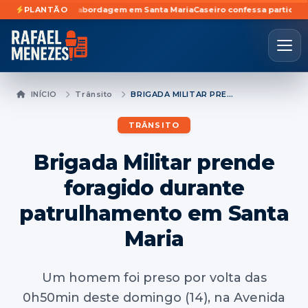
a durante abordagem em Santa Maria
PLANTÃO
Caseiro confessa participação em fu
INÍCIO
Trânsito
BRIGADA MILITAR PRENDE FORAGIDO DURANTE PATRULHAMENTO EM SANTA MARIA
TRÂNSITO
Brigada Militar prende
foragido durante
patrulhamento em Santa
Maria
Um homem foi preso por volta das
0h50min deste domingo (14), na Avenida