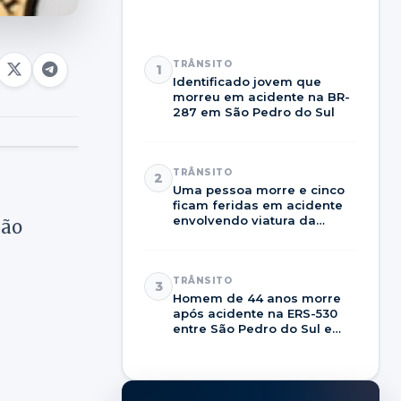
TRÂNSITO
1
Identificado jovem que
morreu em acidente na BR-
287 em São Pedro do Sul
TRÂNSITO
2
Uma pessoa morre e cinco
ficam feridas em acidente
envolvendo viatura da
ião
Brigada Militar na RSC-287
TRÂNSITO
3
Homem de 44 anos morre
após acidente na ERS-530
entre São Pedro do Sul e
Dilermando de Aguiar