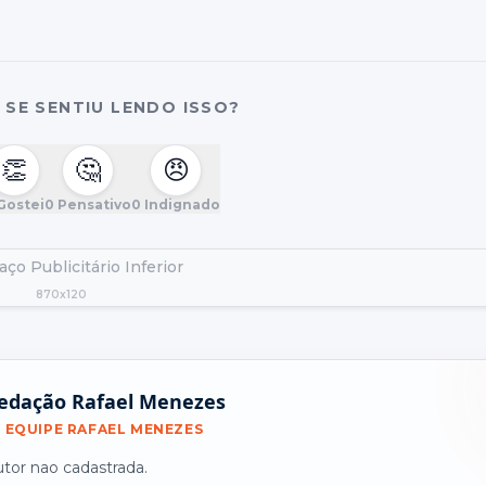
SE SENTIU LENDO ISSO?
👏
🤔
😠
Gostei
0
Pensativo
0
Indignado
ço Publicitário Inferior
870x120
edação Rafael Menezes
EQUIPE RAFAEL MENEZES
utor nao cadastrada.