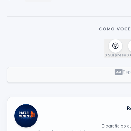
COMO VOCÊ 
😲
0
Surpreso
0
Espa
R
Biografia do a