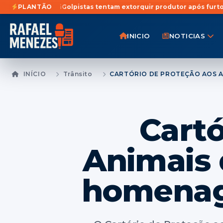
tã
Golpistas tentam extorquir produtor após furto de 21 cabeças 
PLANTÃO
INICIO
NOTICIAS
INÍCIO
Trânsito
Cartó
Animais 
homenag