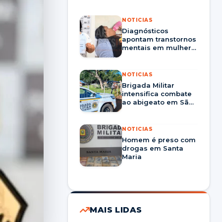
NOTICIAS
Diagnósticos
apontam transtornos
mentais em mulher
que fingiu ser
adolescente e
enganou órgãos
NOTICIAS
públicos.
Brigada Militar
intensifica combate
ao abigeato em São
Martinho da Serra
NOTICIAS
Homem é preso com
drogas em Santa
Maria
MAIS LIDAS