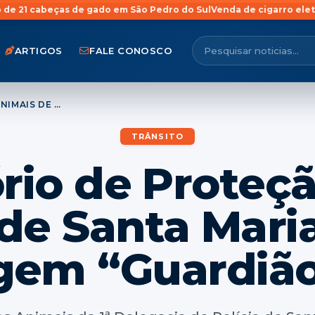
de gado em São Pedro do Sul
Venda de cigarro eletrônico para meno
ARTIGOS
FALE CONOSCO
CARTÓRIO DE PROTEÇÃO AOS ANIMAIS DE SANTA MARIA ENTREGA HOMENAGEM “GUARDIÃO ANIMAL”
TRÂNSITO
rio de Proteç
de Santa Mari
em “Guardião