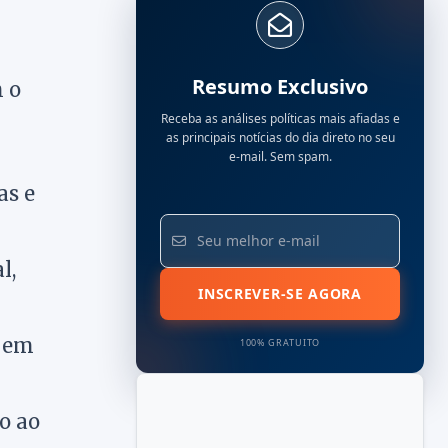
Resumo Exclusivo
 o
Receba as análises políticas mais afiadas e
as principais notícias do dia direto no seu
e-mail. Sem spam.
as e
l,
INSCREVER-SE AGORA
o em
100% GRATUITO
o ao