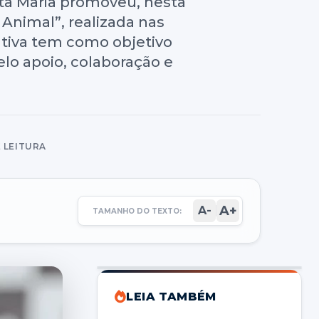
nta Maria promoveu, nesta
Animal”, realizada nas
iativa tem como objetivo
lo apoio, colaboração e
E LEITURA
A+
A-
TAMANHO DO TEXTO:
LEIA TAMBÉM