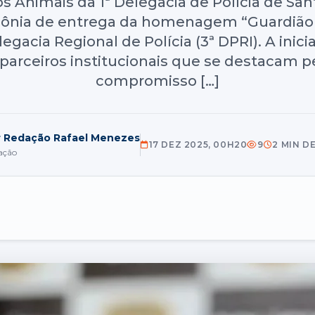
os Animais da 1ª Delegacia de Polícia de Sa
erimônia de entrega da homenagem “Guardião 
gacia Regional de Polícia (3ª DPRI). A inic
parceiros institucionais que se destacam pe
compromisso […]
r Redação Rafael Menezes
17 DEZ 2025, 00H20
9
2 MIN D
ação