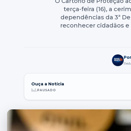
O Cartório de Proteção a
terça-feira (16), a c
dependências da 3ª Dele
reconhecer cidadãos e 
Po
Red
Ouça a Notícia
PAUSADO