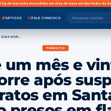
 escondidas em área de mata em São Pedro do Sul
Jovem com ante
ARTIGOS
FALE CONOSCO
BEBÊ DE UM MÊS E VINTE E OITO DIAS MORRE APÓS SUSPEITA DE MAUS-TRATOS EM SANTA MARIA; PAIS SÃO PRESOS EM FLAGRANTE
TRÂNSITO
 um mês e vint
orre após susp
ratos em Santa
o presos em f