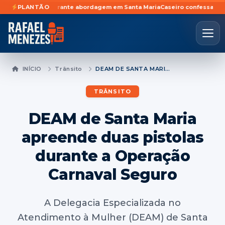
mochila durante abordagem em Santa Maria
PLANTÃO
Caseiro confessa participação
INÍCIO
Trânsito
DEAM DE SANTA MARIA APREENDE DUAS PISTOLAS DURANTE A OPERAÇÃO CARNAVAL SEGURO
TRÂNSITO
DEAM de Santa Maria
apreende duas pistolas
durante a Operação
Carnaval Seguro
A Delegacia Especializada no
Atendimento à Mulher (DEAM) de Santa