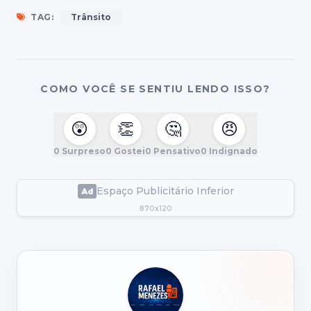
TAG:
Trânsito
COMO VOCÊ SE SENTIU LENDO ISSO?
😲
👏
🤔
😠
0
Surpreso
0
Gostei
0
Pensativo
0
Indignado
Espaço Publicitário Inferior
870x120