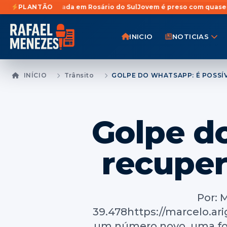
ada em Rosário do Sul
PLANTÃO
Jovem é preso com quase 1 Kg de maconha 
INICIO
NOTICIAS
INÍCIO
Trânsito
Golpe d
recuper
Por: 
39.478https://marcelo.a
um número novo, uma fo