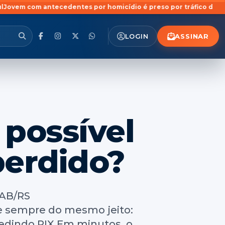
edentes por homicídio é preso por tráfico de drogas no bairro P
ASSINAR
LOGIN
possível
perdido?
OAB/RS
e sempre do mesmo jeito:
dindo PIX.Em minutos, o