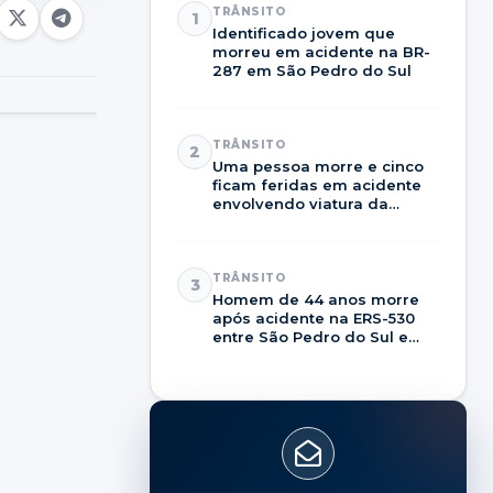
TRÂNSITO
1
Identificado jovem que
morreu em acidente na BR-
287 em São Pedro do Sul
TRÂNSITO
2
Uma pessoa morre e cinco
ficam feridas em acidente
envolvendo viatura da
Brigada Militar na RSC-287
TRÂNSITO
3
Homem de 44 anos morre
após acidente na ERS-530
entre São Pedro do Sul e
Dilermando de Aguiar