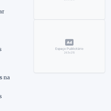
ar
s
Espaço Publicitário
263x215
s na
s