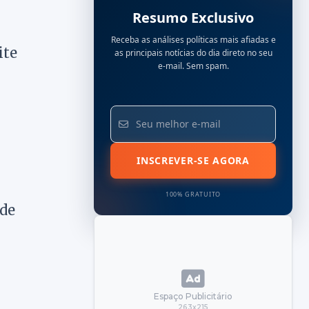
Resumo Exclusivo
Receba as análises políticas mais afiadas e
ite
as principais notícias do dia direto no seu
e-mail. Sem spam.
INSCREVER-SE AGORA
100% GRATUITO
 de
Espaço Publicitário
263x215