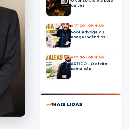
O consórcio é a bola
da vez
ARTIGO - OPINIÃO
Você advoga ou
apaga incêndios?
ARTIGO - OPINIÃO
ARTIGO - O efeito
camaleão
MAIS LIDAS