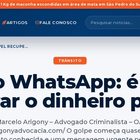
escondidas em área de mata em São Pedro do Sul
Jovem com antec
ARTIGOS
FALE CONOSCO
GOLPE DO WHATSAPP: É POSSÍVEL RECUPERAR O DINHEIRO PERDIDO?
TRÂNSITO
o WhatsApp: é 
ar o dinheiro 
Marcelo Arigony – Advogado Criminalista – 
rigonyadvocacia.com/ O golpe começa quas
to conhecida e uma mensagem urgente pe