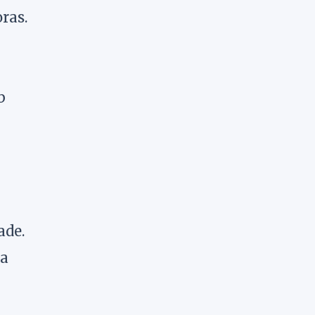
ras.
b
ade.
da