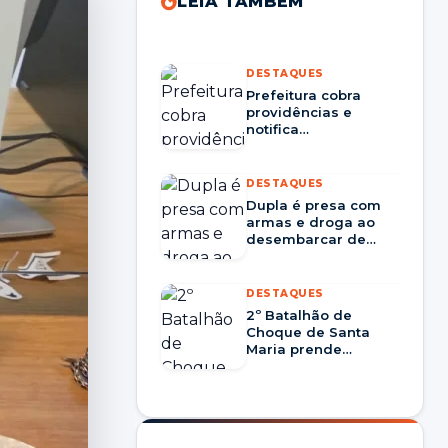
LEIA TAMBÉM
DESTAQUES
Prefeitura cobra
providências e
notifica
Corsan/Aegea por
prestação nos
serviços em Santa
DESTAQUES
Maria
Dupla é presa com
armas e droga ao
desembarcar de
ônibus em Santiago
DESTAQUES
2º Batalhão de
Choque de Santa
Maria prende
homem por tráfico
de drogas e porte
ilegal de arma em
Dom Pedrito