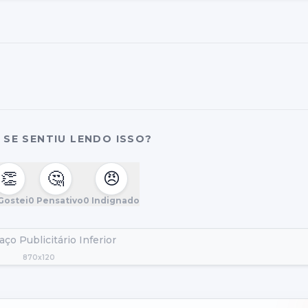
SE SENTIU LENDO ISSO?
👏
🤔
😠
Gostei
0
Pensativo
0
Indignado
ço Publicitário Inferior
870x120