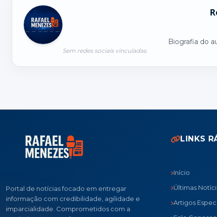
R
Biografia do a
Sem redes sociais vinculadas.
LINKS R
Início
Últimas Notíc
Portal de notícias focado em entregar
informação com credibilidade, agilidade e
Artigos Especi
imparcialidade. Comprometidos com a