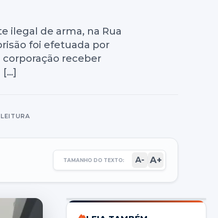
e ilegal de arma, na Rua
prisão foi efetuada por
a corporação receber
 […]
E LEITURA
A+
A-
TAMANHO DO TEXTO: