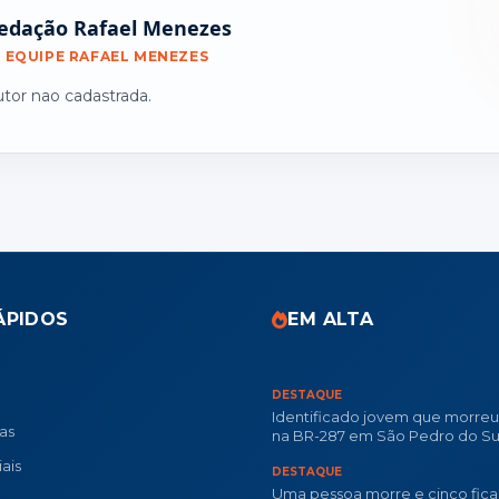
edação Rafael Menezes
EQUIPE RAFAEL MENEZES
utor nao cadastrada.
ÁPIDOS
EM ALTA
DESTAQUE
Identificado jovem que morre
ias
na BR-287 em São Pedro do Su
ais
DESTAQUE
Uma pessoa morre e cinco fica