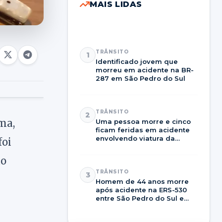
MAIS LIDAS
TRÂNSITO
1
Identificado jovem que
morreu em acidente na BR-
287 em São Pedro do Sul
TRÂNSITO
2
ma,
Uma pessoa morre e cinco
ficam feridas em acidente
envolvendo viatura da
foi
Brigada Militar na RSC-287
ão
TRÂNSITO
3
Homem de 44 anos morre
após acidente na ERS-530
entre São Pedro do Sul e
Dilermando de Aguiar