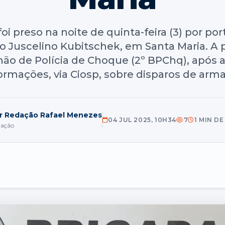
 preso na noite de quinta-feira (3) por port
ro Juscelino Kubitschek, em Santa Maria. A 
alhão de Polícia de Choque (2º BPChq), após 
ormações, via Ciosp, sobre disparos de arma
r Redação Rafael Menezes
04 JUL 2025, 10H34
7
1 MIN D
ação