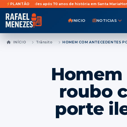
ividades após 70 anos de história em Santa Maria
PLANTÃO
Homem é preso p
INICIO
NOTICIAS
INÍCIO
Trânsito
Homem c
roubo 
porte i