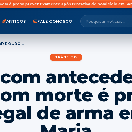
reventivamente após tentativa de homicídio em Santa Maria
Home
ARTIGOS
FALE CONOSCO
HOMEM COM ANTECEDENTES POR ROUBO COM MORTE É PRESO POR PORTE ILEGAL DE ARMA EM SANTA MARIA
TRÂNSITO
om antecede
com morte é pr
legal de arma 
Maria