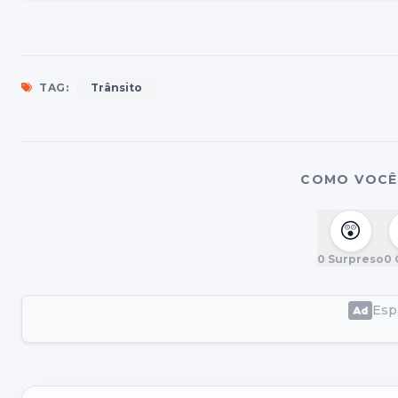
TAG:
Trânsito
COMO VOCÊ 
😲
0
Surpreso
0
Espa