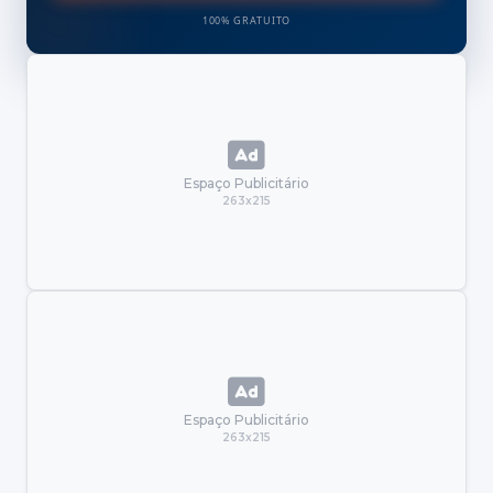
100% GRATUITO
Espaço Publicitário
263x215
Espaço Publicitário
263x215