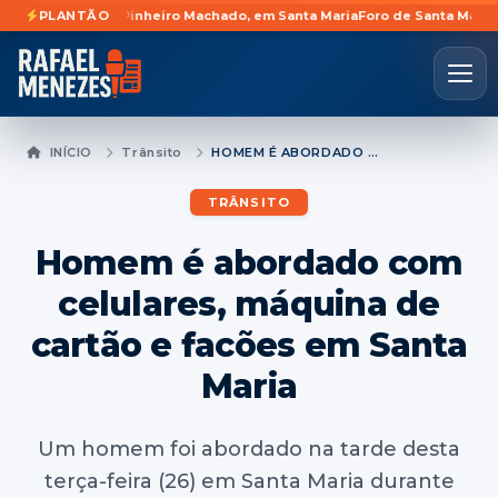
no bairro Pinheiro Machado, em Santa Maria
PLANTÃO
Foro de Santa Maria terá fec
INÍCIO
Trânsito
HOMEM É ABORDADO COM CELULARES, MÁQUINA DE CARTÃO E FACÕES EM SANTA MARIA
TRÂNSITO
Homem é abordado com
celulares, máquina de
cartão e facões em Santa
Maria
Um homem foi abordado na tarde desta
terça-feira (26) em Santa Maria durante