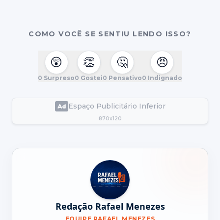
COMO VOCÊ SE SENTIU LENDO ISSO?
😲
👏
🤔
😠
0
Surpreso
0
Gostei
0
Pensativo
0
Indignado
Espaço Publicitário Inferior
870x120
Redação Rafael Menezes
EQUIPE RAFAEL MENEZES