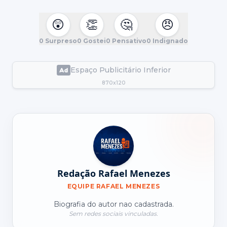
😲
👏
🤔
😠
0
Surpreso
0
Gostei
0
Pensativo
0
Indignado
Espaço Publicitário Inferior
870x120
Redação Rafael Menezes
EQUIPE RAFAEL MENEZES
Biografia do autor nao cadastrada.
Sem redes sociais vinculadas.