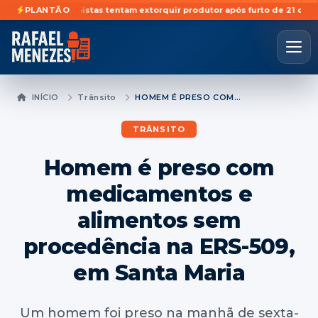
ciretã
PLANTÃO
Golpistas tentam extorquir produtor após furto de 21 cabeças de
INÍCIO
Trânsito
HOMEM É PRESO COM MEDICAMENTOS E ALIMENTOS SEM PROCEDÊNCIA NA ERS-509, EM SANTA MARIA
TRÂNSITO
Homem é preso com
medicamentos e
alimentos sem
procedência na ERS-509,
em Santa Maria
Um homem foi preso na manhã de sexta-