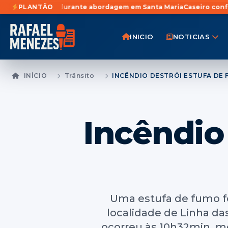
 durante abordagem em Santa Maria
PLANTÃO
Caseiro confessa participação
INICIO
NOTICIAS
INÍCIO
Trânsito
Incêndio
Uma estufa de fumo fo
localidade de Linha da
ocorreu às 10h32min, mo