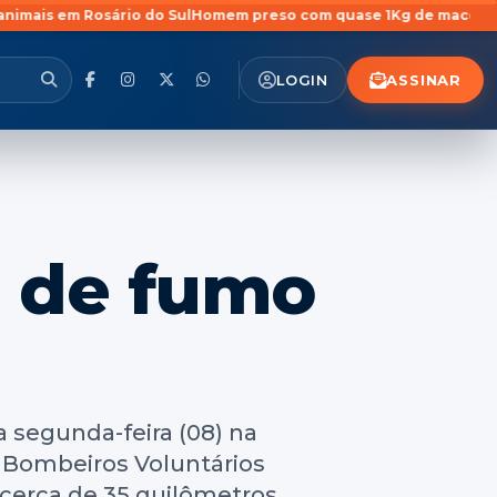
o do Sul
Homem preso com quase 1Kg de maconha em São Pedro do S
ASSINAR
LOGIN
a de fumo
 segunda-feira (08) na
s Bombeiros Voluntários
 cerca de 35 quilômetros