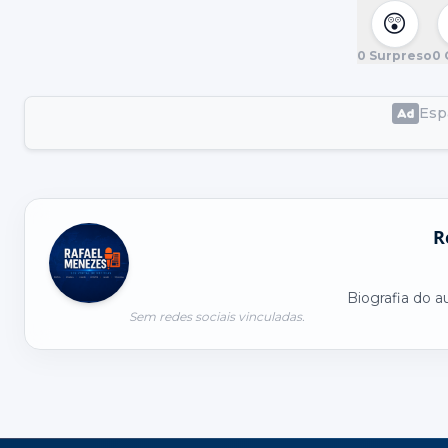
😲
0
Surpreso
0
Espa
R
Biografia do a
Sem redes sociais vinculadas.