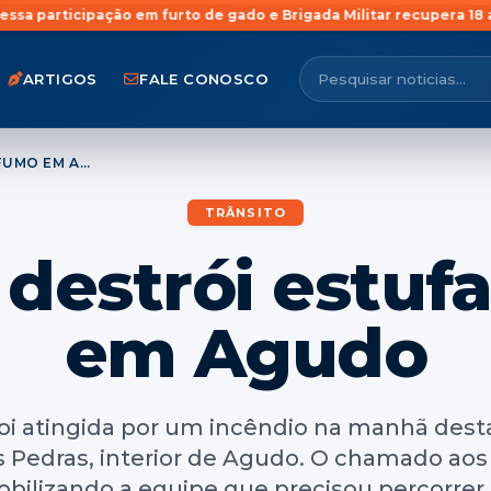
 em furto de gado e Brigada Militar recupera 18 animais em Rosári
ARTIGOS
FALE CONOSCO
INCÊNDIO DESTRÓI ESTUFA DE FUMO EM AGUDO
TRÂNSITO
 destrói estuf
em Agudo
i atingida por um incêndio na manhã desta
s Pedras, interior de Agudo. O chamado ao
bilizando a equipe que precisou percorrer