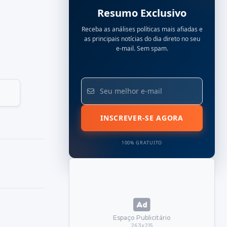
Resumo Exclusivo
Receba as análises políticas mais afiadas e
as principais notícias do dia direto no seu
e-mail. Sem spam.
INSCREVER-SE AGORA
100% GRATUITO
Espaço Publicitário
263x215