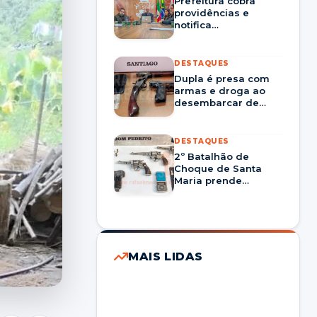
Prefeitura cobra
providências e
notifica
Corsan/Aegea por
prestação nos
serviços em Santa
DESTAQUES
Maria
Dupla é presa com
armas e droga ao
desembarcar de
ônibus em Santiago
DESTAQUES
2º Batalhão de
Choque de Santa
Maria prende
homem por tráfico
de drogas e porte
ilegal de arma em
Dom Pedrito
MAIS LIDAS