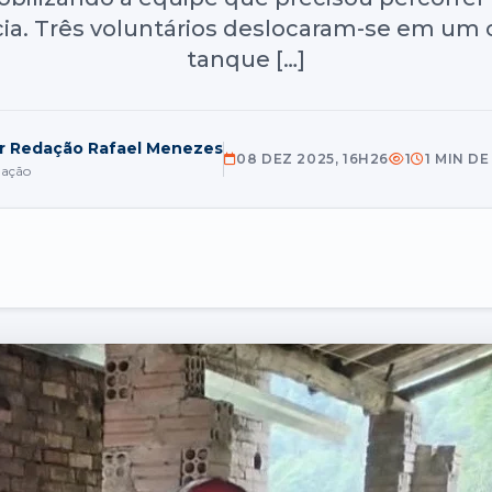
ncia. Três voluntários deslocaram-se em 
tanque […]
r Redação Rafael Menezes
08 DEZ 2025, 16H26
1
1 MIN D
ação