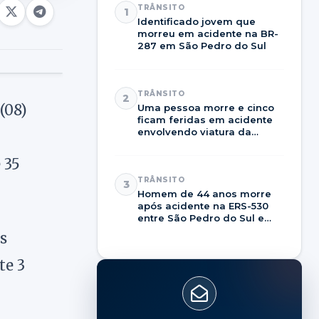
TRÂNSITO
1
Identificado jovem que
morreu em acidente na BR-
287 em São Pedro do Sul
TRÂNSITO
2
(08)
Uma pessoa morre e cinco
ficam feridas em acidente
envolvendo viatura da
Brigada Militar na RSC-287
 35
TRÂNSITO
3
Homem de 44 anos morre
após acidente na ERS-530
entre São Pedro do Sul e
Dilermando de Aguiar
s
te 3