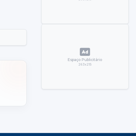
Espaço Publicitário
263x215