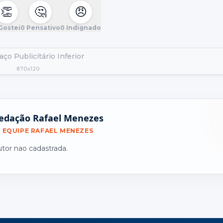
👏
🤔
😠
Gostei
0
Pensativo
0
Indignado
ço Publicitário Inferior
870x120
edação Rafael Menezes
EQUIPE RAFAEL MENEZES
utor nao cadastrada.