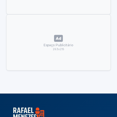
Espaço Publicitário
263x215