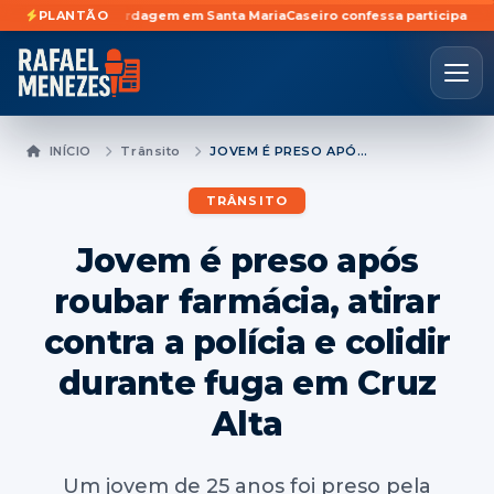
urante abordagem em Santa Maria
PLANTÃO
Caseiro confessa participação em furto
INÍCIO
Trânsito
JOVEM É PRESO APÓS ROUBAR FARMÁCIA, ATIRAR CONTRA A POLÍCIA E COLIDIR DURANTE FUGA EM CRUZ ALTA
TRÂNSITO
Jovem é preso após
roubar farmácia, atirar
contra a polícia e colidir
durante fuga em Cruz
Alta
Um jovem de 25 anos foi preso pela