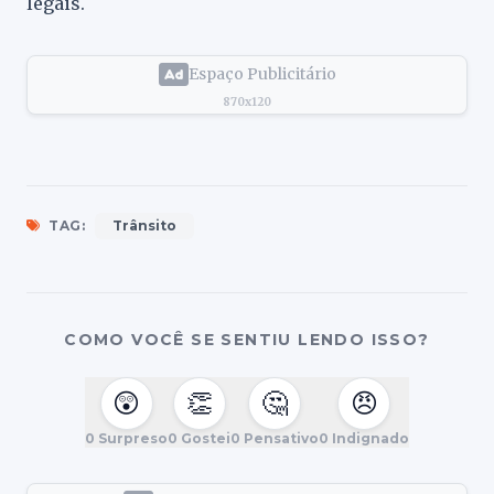
legais.
Espaço Publicitário
870x120
TAG:
Trânsito
COMO VOCÊ SE SENTIU LENDO ISSO?
😲
👏
🤔
😠
0
Surpreso
0
Gostei
0
Pensativo
0
Indignado