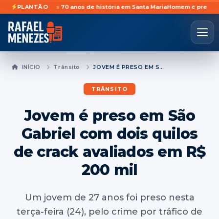
idades após 70 anos de história em Santa Maria
PLANTÃO
Homem é preso preventi
INÍCIO
Trânsito
JOVEM É PRESO EM SÃO GABRIEL COM DOIS QUILOS DE CRACK AVALIADOS EM R$ 200 MIL
TRÂNSITO
Jovem é preso em São
Gabriel com dois quilos
de crack avaliados em R$
200 mil
Um jovem de 27 anos foi preso nesta
terça-feira (24), pelo crime por tráfico de