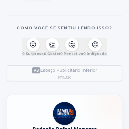
COMO VOCÊ SE SENTIU LENDO ISSO?
😲
👏
🤔
😠
0
Surpreso
0
Gostei
0
Pensativo
0
Indignado
Espaço Publicitário Inferior
870x120