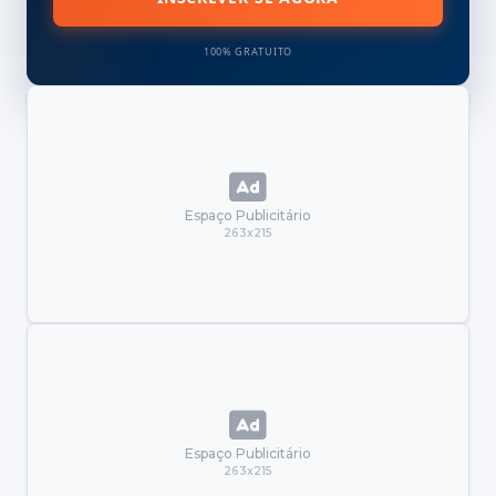
100% GRATUITO
Espaço Publicitário
263x215
Espaço Publicitário
263x215