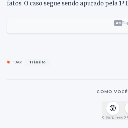
fatos. O caso segue sendo apurado pela 1ª D
Esp
TAG:
Trânsito
COMO VOCÊ 
😲
0
Surpreso
0