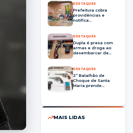
DESTAQUES
Prefeitura cobra
providências e
notifica
Corsan/Aegea por
prestação nos
serviços em Santa
DESTAQUES
Maria
Dupla é presa com
armas e droga ao
desembarcar de
ônibus em Santiago
DESTAQUES
2º Batalhão de
Choque de Santa
Maria prende
homem por tráfico
de drogas e porte
ilegal de arma em
Dom Pedrito
MAIS LIDAS