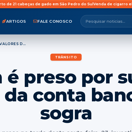
beças de gado em São Pedro do Sul
Venda de cigarro eletrônico par
ARTIGOS
FALE CONOSCO
JOVEM É PRESO POR SUBTRAIR VALORES DA CONTA BANCÁRIA DA SOGRA
TRÂNSITO
é preso por s
 da conta ban
sogra