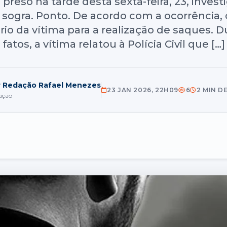
reso na tarde desta sexta-feira, 23, invest
sogra. Ponto. De acordo com a ocorrência, o
rio da vítima para a realização de saques. D
fatos, a vítima relatou à Polícia Civil que […]
r Redação Rafael Menezes
23 JAN 2026, 22H09
6
2 MIN D
ação