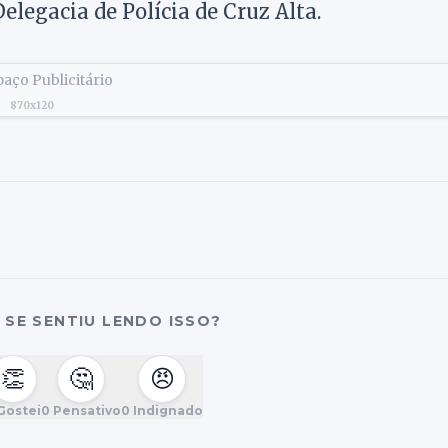
elegacia de Polícia de Cruz Alta.
aço Publicitário
870x120
SE SENTIU LENDO ISSO?
👏
🤔
😠
Gostei
0
Pensativo
0
Indignado