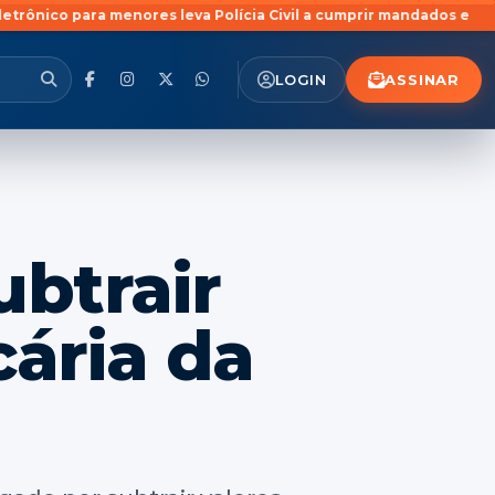
a menores leva Polícia Civil a cumprir mandados em Pinhal Grand
ASSINAR
LOGIN
ubtrair
cária da