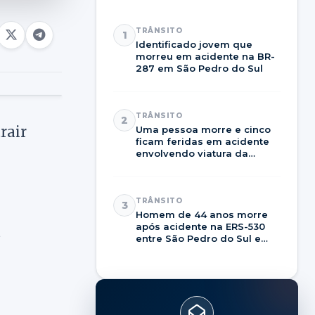
TRÂNSITO
1
Identificado jovem que
morreu em acidente na BR-
287 em São Pedro do Sul
TRÂNSITO
2
rair
Uma pessoa morre e cinco
ficam feridas em acidente
envolvendo viatura da
Brigada Militar na RSC-287
TRÂNSITO
3
Homem de 44 anos morre
após acidente na ERS-530
à
entre São Pedro do Sul e
Dilermando de Aguiar