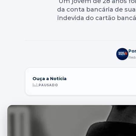
Um jovem de 28 anos foi p
da conta bancária de sua 
indevida do cartão bancá
Po
Red
Ouça a Notícia
PAUSADO