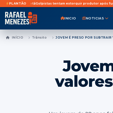
anciretã
PLANTÃO
Golpistas tentam extorquir produtor após furto de 21 ca
INICIO
NOTICIAS
INÍCIO
Trânsito
Jovem 
valores