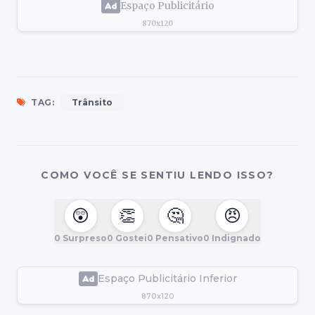
Espaço Publicitário
870x120
TAG:
Trânsito
COMO VOCÊ SE SENTIU LENDO ISSO?
😲
👏
🤔
😠
0
Surpreso
0
Gostei
0
Pensativo
0
Indignado
Espaço Publicitário Inferior
870x120