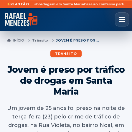
la durante abordagem em Santa Maria
PLANTÃO
Caseiro confessa participação em f
INÍCIO
Trânsito
JOVEM É PRESO POR TRÁFICO DE DROGAS EM SANTA MARIA
TRÂNSITO
Jovem é preso por tráfico
de drogas em Santa
Maria
Um jovem de 25 anos foi preso na noite de
terça-feira (23) pelo crime de tráfico de
drogas, na Rua Violeta, no bairro Noal, em