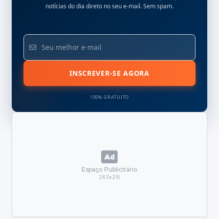
notícias do dia direto no seu e-mail. Sem spam.
INSCREVER-SE AGORA
100% GRATUITO
Espaço Publicitário
263x215