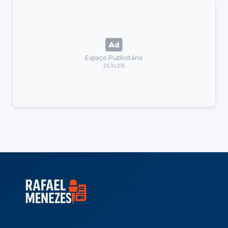
Espaço Publicitário
263x215