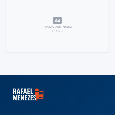
Espaço Publicitário
263x215