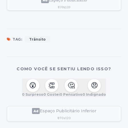
Espaço Publicitário
870x120
TAG:
Trânsito
COMO VOCÊ SE SENTIU LENDO ISSO?
😲
👏
🤔
😠
0
Surpreso
0
Gostei
0
Pensativo
0
Indignado
Espaço Publicitário Inferior
870x120