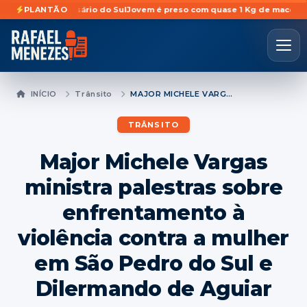
da em Rosário do Sul
PLANTÃO
Jovem é preso com quase 1 Kg de maconha escond
INÍCIO
Trânsito
MAJOR MICHELE VARGAS MINISTRA PALESTRAS SOBRE ENFRENTAMENTO À VIOLÊNCIA CONTRA A MULHER EM SÃO PEDRO DO SUL E DILERMANDO DE AGUIAR
TRÂNSITO
Major Michele Vargas
ministra palestras sobre
enfrentamento à
violência contra a mulher
em São Pedro do Sul e
Dilermando de Aguiar