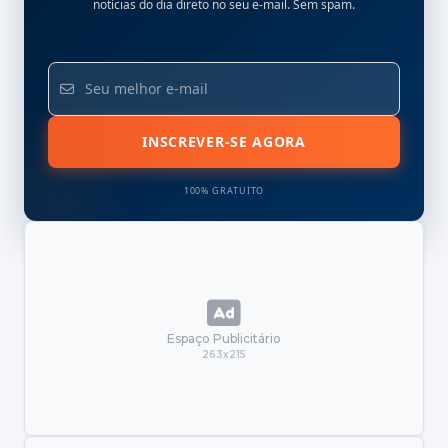
notícias do dia direto no seu e-mail. Sem spam.
INSCREVER-SE AGORA
100% GRATUITO
Espaço Publicitário
263x215