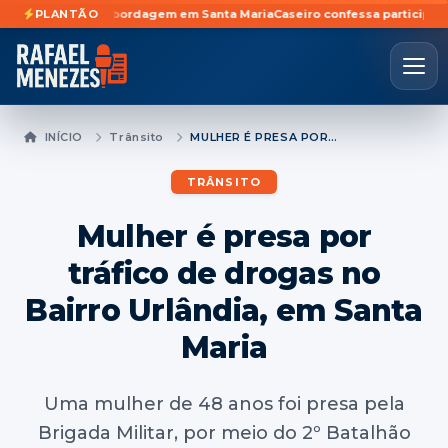
 durante abordagem em Santa Maria
PLANTÃO
Caseiro confessa participação em fur
INÍCIO
Trânsito
MULHER É PRESA POR TRÁFICO DE DROGAS NO BAIRRO URLÂNDIA, EM SANTA MARIA
TRÂNSITO
Mulher é presa por
tráfico de drogas no
Bairro Urlândia, em Santa
Maria
Uma mulher de 48 anos foi presa pela
Brigada Militar, por meio do 2º Batalhão