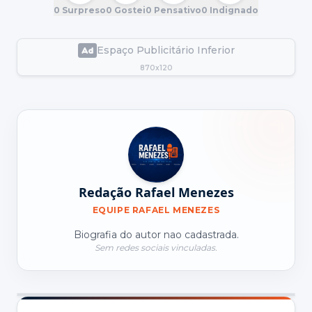
0
Surpreso
0
Gostei
0
Pensativo
0
Indignado
Espaço Publicitário Inferior
870x120
Redação Rafael Menezes
EQUIPE RAFAEL MENEZES
Biografia do autor nao cadastrada.
Sem redes sociais vinculadas.