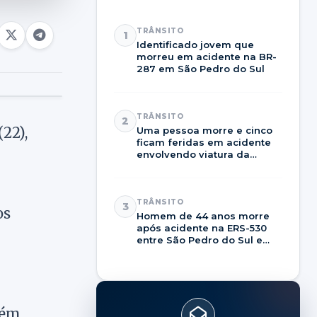
TRÂNSITO
1
Identificado jovem que
morreu em acidente na BR-
287 em São Pedro do Sul
TRÂNSITO
2
(22),
Uma pessoa morre e cinco
ficam feridas em acidente
envolvendo viatura da
Brigada Militar na RSC-287
TRÂNSITO
3
os
Homem de 44 anos morre
após acidente na ERS-530
entre São Pedro do Sul e
Dilermando de Aguiar
bém