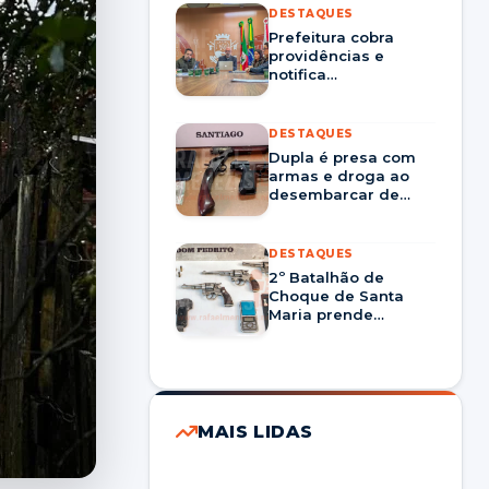
DESTAQUES
Prefeitura cobra
providências e
notifica
Corsan/Aegea por
prestação nos
serviços em Santa
DESTAQUES
Maria
Dupla é presa com
armas e droga ao
desembarcar de
ônibus em Santiago
DESTAQUES
2º Batalhão de
Choque de Santa
Maria prende
homem por tráfico
de drogas e porte
ilegal de arma em
Dom Pedrito
MAIS LIDAS