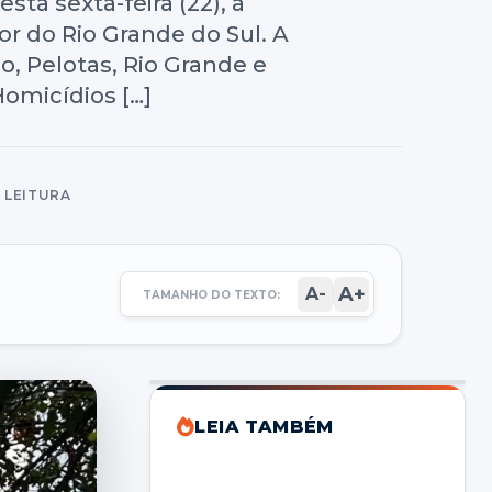
sta sexta-feira (22), a
r do Rio Grande do Sul. A
o, Pelotas, Rio Grande e
Homicídios […]
E LEITURA
A+
A-
TAMANHO DO TEXTO:
LEIA TAMBÉM