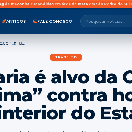
 escondidas em área de mata em São Pedro do Sul
Jovem com ante
ARTIGOS
FALE CONOSCO
SANTA MARIA É ALVO DA OPERAÇÃO “LEI MÁXIMA” CONTRA HOMICÍDIOS NO INTERIOR DO ESTADO
TRÂNSITO
ria é alvo da
ima” contra h
interior do Es