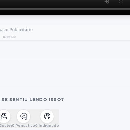
aço Publicitário
870x120
SE SENTIU LENDO ISSO?
👏
🤔
😠
Gostei
0
Pensativo
0
Indignado