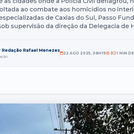
 as cidades onde a Polícia Civil deflagrou, ne
oltada ao combate aos homicídios no interio
specializadas de Caxias do Sul, Passo Fund
sob supervisão da direção da Delegacia de 
r Redação Rafael Menezes
22 AGO 2025, 08H19
3
1 MIN D
ação