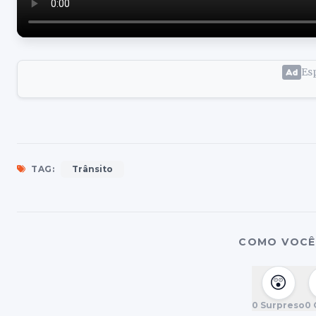
Esp
TAG:
Trânsito
COMO VOCÊ 
😲
0
Surpreso
0