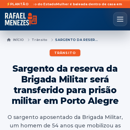
s ao Governo do Estado
PLANTÃO
Mulher é baleada dentro de casa em Faxinal do S
INÍCIO
Trânsito
SARGENTO DA RESERVA DA BRIGADA MILITAR SERÁ TRANSFERIDO PARA PRISÃO MILITAR EM PORTO ALEGRE
TRÂNSITO
Sargento da reserva da
Brigada Militar será
transferido para prisão
militar em Porto Alegre
O sargento aposentado da Brigada Militar,
um homem de 54 anos que mobilizou as