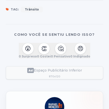
TAG:
Trânsito
COMO VOCÊ SE SENTIU LENDO ISSO?
😲
👏
🤔
😠
0
Surpreso
0
Gostei
0
Pensativo
0
Indignado
Espaço Publicitário Inferior
870x120