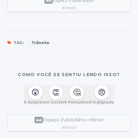
Espaço Publicitário
870x120
TAG:
Trânsito
COMO VOCÊ SE SENTIU LENDO ISSO?
😲
👏
🤔
😠
0
Surpreso
0
Gostei
0
Pensativo
0
Indignado
Espaço Publicitário Inferior
870x120