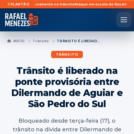
e videomonitoramento no trânsito
PLANTÃO
Ataque em escola de Rosário do Sul foi
INÍCIO
Trânsito
TRÂNSITO É LIBERADO NA PONTE PROVISÓRIA ENTRE DILERMANDO DE AGUIAR E SÃO PEDRO DO SUL
TRÂNSITO
Trânsito é liberado na
ponte provisória entre
Dilermando de Aguiar e
São Pedro do Sul
Bloqueado desde terça-feira (17), o
trânsito na dívida entre Dilermando de