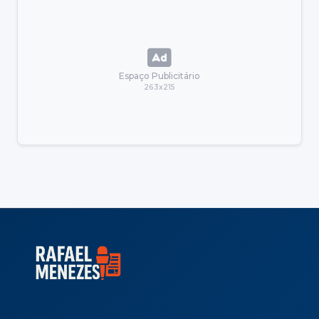
Espaço Publicitário
263x215