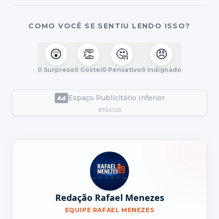
COMO VOCÊ SE SENTIU LENDO ISSO?
😲
👏
🤔
😠
0
Surpreso
0
Gostei
0
Pensativo
0
Indignado
Espaço Publicitário Inferior
870x120
Redação Rafael Menezes
EQUIPE RAFAEL MENEZES