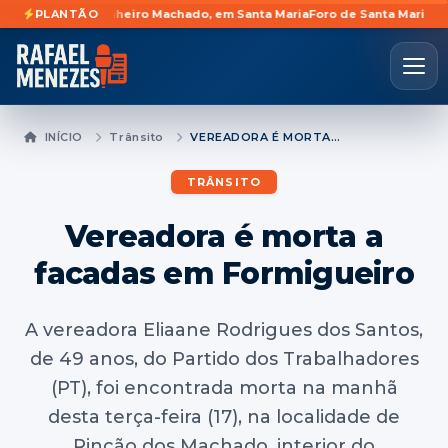
 bairro Pinheiro Machado, em Santa Maria
PLANTÃO
Foro de Santa Maria terá fech
INÍCIO
Trânsito
VEREADORA É MORTA A FACADAS EM FORMIGUEIRO
TRÂNSITO
Vereadora é morta a
facadas em Formigueiro
A vereadora Eliaane Rodrigues dos Santos,
de 49 anos, do Partido dos Trabalhadores
(PT), foi encontrada morta na manhã
desta terça-feira (17), na localidade de
Rincão dos Machado, interior do