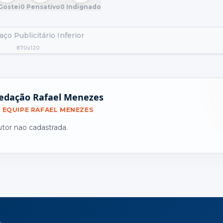
Gostei
0
Pensativo
0
Indignado
ço Publicitário Inferior
870x120
edação Rafael Menezes
EQUIPE RAFAEL MENEZES
utor nao cadastrada.