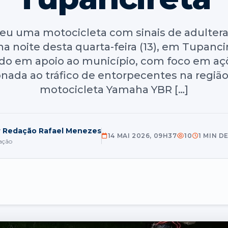
deu uma motocicleta com sinais de adulte
na noite desta quarta-feira (13), em Tupanci
o em apoio ao município, com foco em açõ
cionada ao tráfico de entorpecentes na regi
motocicleta Yamaha YBR […]
r Redação Rafael Menezes
14 MAI 2026, 09H37
10
1 MIN D
ação