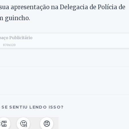
sua apresentação na Delegacia de Polícia de
um guincho.
aço Publicitário
870x120
SE SENTIU LENDO ISSO?
👏
🤔
😠