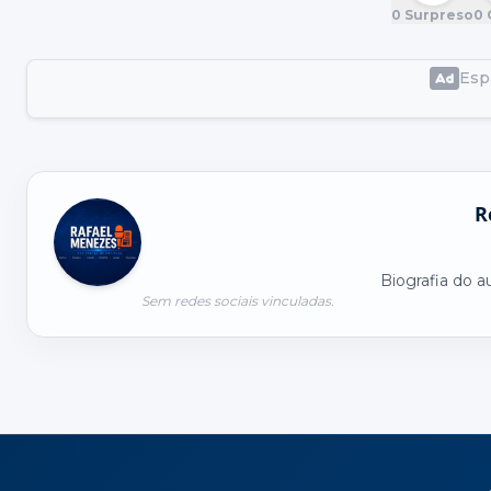
0
Surpreso
0
Espa
R
Biografia do a
Sem redes sociais vinculadas.