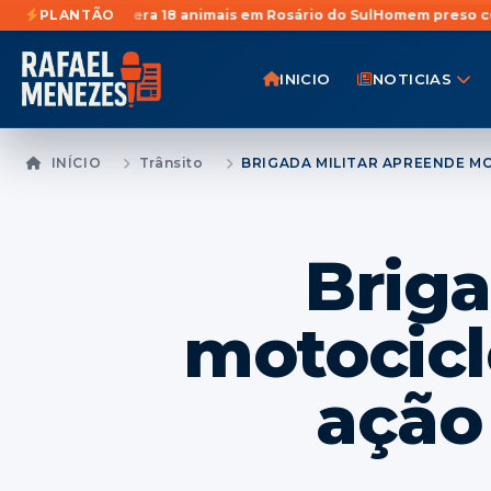
ecupera 18 animais em Rosário do Sul
PLANTÃO
Homem preso com quase 1Kg d
INICIO
NOTICIAS
INÍCIO
Trânsito
Briga
motocicl
ação