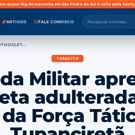
e maconha em São Pedro do Sul é solto pela Justiça menos de 24
ARTIGOS
FALE CONOSCO
BRIGADA MILITAR APREENDE MOTOCICLETA ADULTERADA DURANTE AÇÃO DA FORÇA TÁTICA EM TUPANCIRETÃ
TRÂNSITO
da Militar ap
eta adulterad
 da Força Táti
Tupanciretã