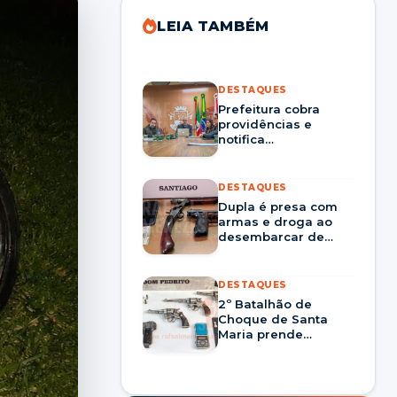
LEIA TAMBÉM
DESTAQUES
Prefeitura cobra
providências e
notifica
Corsan/Aegea por
prestação nos
serviços em Santa
DESTAQUES
Maria
Dupla é presa com
armas e droga ao
desembarcar de
ônibus em Santiago
DESTAQUES
2º Batalhão de
Choque de Santa
Maria prende
homem por tráfico
de drogas e porte
ilegal de arma em
Dom Pedrito