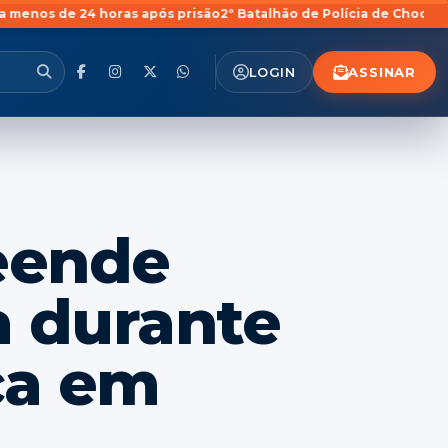
 horas após prisão
2º Batalhão de Polícia de Choque comemora 2
ASSINAR
LOGIN
reende
a durante
ca em