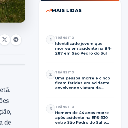
MAIS LIDAS
TRÂNSITO
1
Identificado jovem que
morreu em acidente na BR-
287 em São Pedro do Sul
TRÂNSITO
2
Uma pessoa morre e cinco
ficam feridas em acidente
envolvendo viatura da
etã.
Brigada Militar na RSC-287
ões
TRÂNSITO
3
ião,
Homem de 44 anos morre
após acidente na ERS-530
a de
entre São Pedro do Sul e
Dilermando de Aguiar