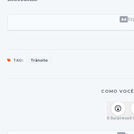
Esp
TAG:
Trânsito
COMO VOCÊ 
😲
0
Surpreso
0