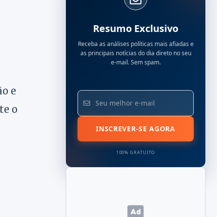
Resumo Exclusivo
Receba as análises políticas mais afiadas e
as principais notícias do dia direto no seu
e-mail. Sem spam.
ão e
te o
INSCREVER-SE AGORA
100% GRATUITO