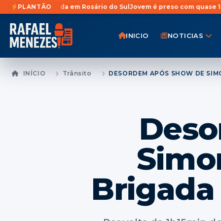
orada em Rosário do Sul
PLANTÃO
Jovem é preso com quase 1 Kg de maconh
INICIO
NOTICIAS
INÍCIO
Trânsito
Deso
Simo
Brigada 