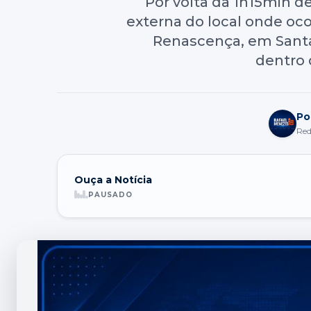
Por volta da 1h15min d
externa do local onde oc
Renascença, em Santa 
dentro 
Po
Re
Ouça a Notícia
PAUSADO