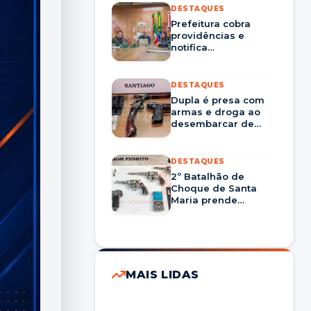
DESTAQUES
Prefeitura cobra
providências e
notifica
Corsan/Aegea por
prestação nos
serviços em Santa
DESTAQUES
Maria
Dupla é presa com
armas e droga ao
desembarcar de
ônibus em Santiago
DESTAQUES
2º Batalhão de
Choque de Santa
Maria prende
homem por tráfico
de drogas e porte
ilegal de arma em
Dom Pedrito
MAIS LIDAS