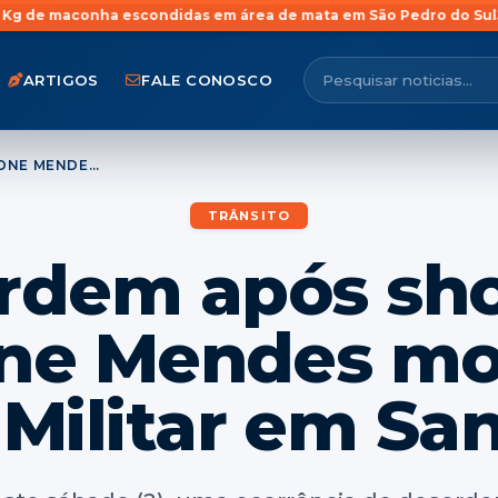
a escondidas em área de mata em São Pedro do Sul
Jovem com ante
ARTIGOS
FALE CONOSCO
DESORDEM APÓS SHOW DE SIMONE MENDES MOBILIZA BRIGADA MILITAR EM SANTA MARIA
TRÂNSITO
rdem após sh
ne Mendes mob
Militar em Sa