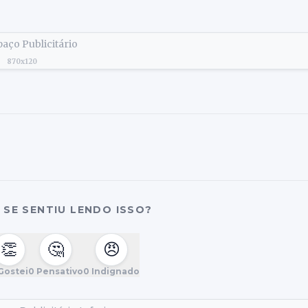
aço Publicitário
870x120
SE SENTIU LENDO ISSO?
👏
🤔
😠
Gostei
0
Pensativo
0
Indignado