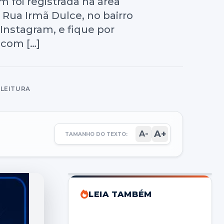
 foi registrada na área
Rua Irmã Dulce, no bairro
Instagram, e fique por
 com […]
 LEITURA
A+
A-
TAMANHO DO TEXTO:
LEIA TAMBÉM