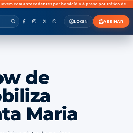
cedentes por homicídio é preso por tráfico de drogas no bairro
ASSINAR
LOGIN
ow de
iliza
nta Maria