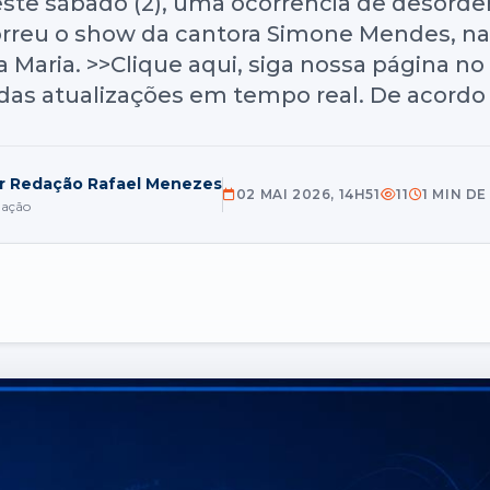
este sábado (2), uma ocorrência de desordem
orreu o show da cantora Simone Mendes, na 
Maria. >>Clique aqui, siga nossa página no 
das atualizações em tempo real. De acordo
r Redação Rafael Menezes
02 MAI 2026, 14H51
11
1 MIN DE
dação