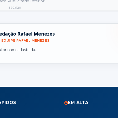
ço Publicitário Inferior
870x120
edação Rafael Menezes
EQUIPE RAFAEL MENEZES
utor nao cadastrada.
ÁPIDOS
EM ALTA