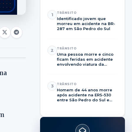
TRÂNSITO
1
Identificado jovem que
morreu em acidente na BR-
287 em São Pedro do Sul
TRÂNSITO
2
Uma pessoa morre e cinco
ficam feridas em acidente
envolvendo viatura da
Brigada Militar na RSC-287
na
TRÂNSITO
3
Homem de 44 anos morre
após acidente na ERS-530
entre São Pedro do Sul e
Dilermando de Aguiar
em