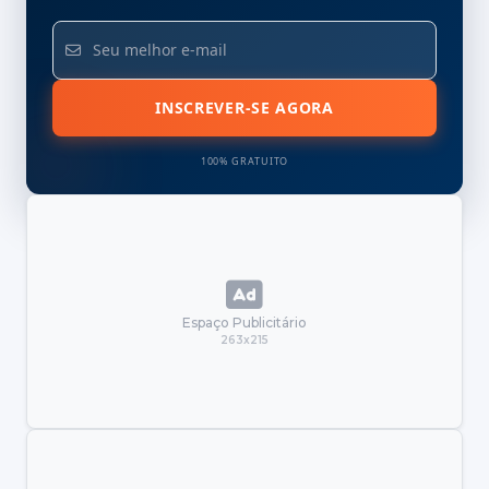
INSCREVER-SE AGORA
100% GRATUITO
Espaço Publicitário
263x215