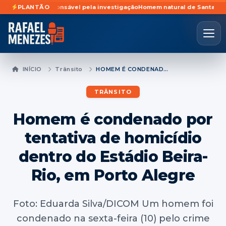
egado responsável pela investigação
PLANTÃO
Homem natural de Santa Maria é pre
INÍCIO
Trânsito
HOMEM É CONDENADO POR TENTATIVA DE HOMICÍDIO DENTRO DO ESTÁDIO BEIRA-RIO, EM PORTO ALEGRE
TRÂNSITO
Homem é condenado por
tentativa de homicídio
dentro do Estádio Beira-
Rio, em Porto Alegre
Foto: Eduarda Silva/DICOM Um homem foi
condenado na sexta-feira (10) pelo crime