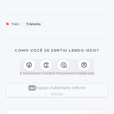
TAG:
Trânsito
COMO VOCÊ SE SENTIU LENDO ISSO?
😲
👏
🤔
😠
0
Surpreso
0
Gostei
0
Pensativo
0
Indignado
Espaço Publicitário Inferior
870x120