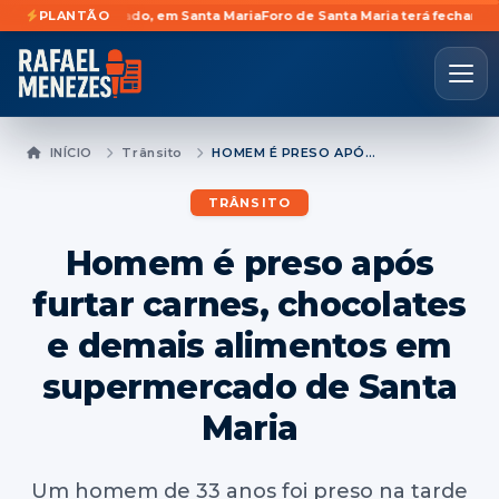
eiro Machado, em Santa Maria
PLANTÃO
Foro de Santa Maria terá fechamento tempor
INÍCIO
Trânsito
HOMEM É PRESO APÓS FURTAR CARNES, CHOCOLATES E DEMAIS ALIMENTOS EM SUPERMERCADO DE SANTA MARIA
TRÂNSITO
Homem é preso após
furtar carnes, chocolates
e demais alimentos em
supermercado de Santa
Maria
Um homem de 33 anos foi preso na tarde