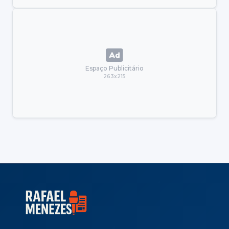
Espaço Publicitário
263x215