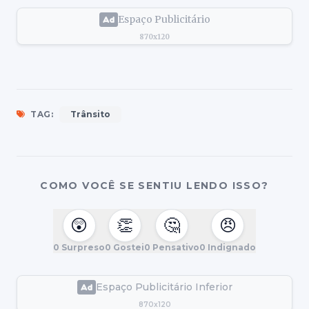
Espaço Publicitário
870x120
TAG:
Trânsito
COMO VOCÊ SE SENTIU LENDO ISSO?
😲
👏
🤔
😠
0
Surpreso
0
Gostei
0
Pensativo
0
Indignado
Espaço Publicitário Inferior
870x120