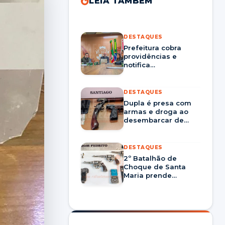
LEIA TAMBÉM
DESTAQUES
Prefeitura cobra
providências e
notifica
Corsan/Aegea por
prestação nos
serviços em Santa
DESTAQUES
Maria
Dupla é presa com
armas e droga ao
desembarcar de
ônibus em Santiago
DESTAQUES
2º Batalhão de
Choque de Santa
Maria prende
homem por tráfico
de drogas e porte
ilegal de arma em
Dom Pedrito