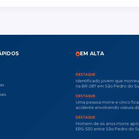
ÁPIDOS
EM ALTA
DESTAQUE
Identificado jovem que morre
ias
na BR-287 em São Pedro do Su
ais
DESTAQUE
Uma pessoa morre e cinco fica
acidente envolvendo viatura d
Militar na RSC-287
DESTAQUE
Homem de 44 anos morre após
ERS-530 entre São Pedro do Su
Dilermando de Aguiar