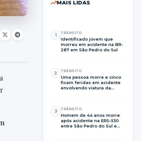
MAIS LIDAS
TRÂNSITO
1
Identificado jovem que
morreu em acidente na BR-
287 em São Pedro do Sul
TRÂNSITO
2
a
Uma pessoa morre e cinco
ficam feridas em acidente
envolvendo viatura da
r
Brigada Militar na RSC-287
TRÂNSITO
3
Homem de 44 anos morre
após acidente na ERS-530
em
entre São Pedro do Sul e
Dilermando de Aguiar