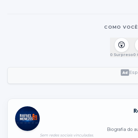
COMO VOCÊ 
😲
0
Surpreso
0
Espa
R
Biografia do a
Sem redes sociais vinculadas.