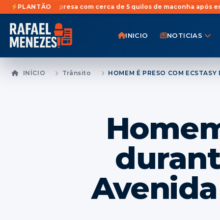
r é presa com cerca de 5 quilos de maconha após entrega monito
PLANTÃO
INICIO
NOTICIAS
INÍCIO
Trânsito
Homem 
durant
Avenida