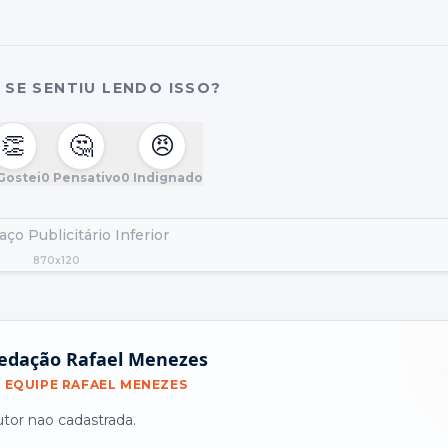
SE SENTIU LENDO ISSO?
👏
🤔
😠
Gostei
0
Pensativo
0
Indignado
ço Publicitário Inferior
870x120
edação Rafael Menezes
EQUIPE RAFAEL MENEZES
utor nao cadastrada.