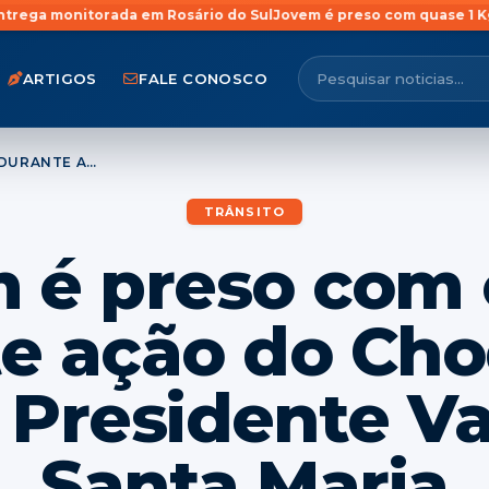
rada em Rosário do Sul
Jovem é preso com quase 1 Kg de maconha
ARTIGOS
FALE CONOSCO
HOMEM É PRESO COM ECSTASY DURANTE AÇÃO DO CHOQUE NA AVENIDA PRESIDENTE VARGAS EM SANTA MARIA
TRÂNSITO
é preso com 
e ação do Ch
 Presidente V
Santa Maria