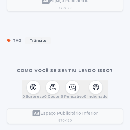
Espaço Publicitário
870x120
TAG:
Trânsito
COMO VOCÊ SE SENTIU LENDO ISSO?
😲
👏
🤔
😠
0
Surpreso
0
Gostei
0
Pensativo
0
Indignado
Espaço Publicitário Inferior
870x120