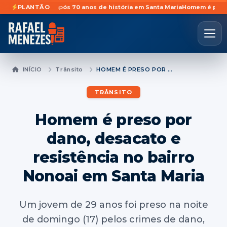
ividades após 70 anos de história em Santa Maria
PLANTÃO
Homem é preso preven
INÍCIO
Trânsito
HOMEM É PRESO POR DANO, DESACATO E RESISTÊNCIA NO BAIRRO NONOAI EM SANTA MARIA
TRÂNSITO
Homem é preso por
dano, desacato e
resistência no bairro
Nonoai em Santa Maria
Um jovem de 29 anos foi preso na noite
de domingo (17) pelos crimes de dano,