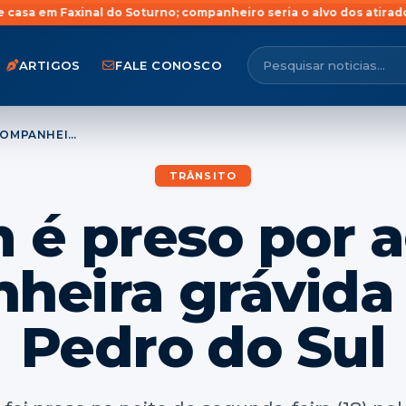
al do Soturno; companheiro seria o alvo dos atiradores
Homem é ví
ARTIGOS
FALE CONOSCO
JOVEM É PRESO POR AGREDIR COMPANHEIRA GRÁVIDA EM SÃO PEDRO DO SUL
TRÂNSITO
 é preso por a
heira grávida
Pedro do Sul