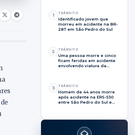
TRÂNSITO
1
Identificado jovem que
morreu em acidente na BR-
287 em São Pedro do Sul
TRÂNSITO
2
Uma pessoa morre e cinco
ficam feridas em acidente
envolvendo viatura da
m
Brigada Militar na RSC-287
ma
TRÂNSITO
3
ares
Homem de 44 anos morre
após acidente na ERS-530
 de
entre São Pedro do Sul e
Dilermando de Aguiar
u