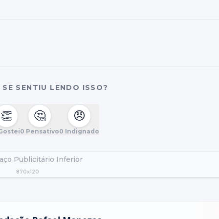
SE SENTIU LENDO ISSO?
👏
🤔
😠
Gostei
0
Pensativo
0
Indignado
ço Publicitário Inferior
870x120