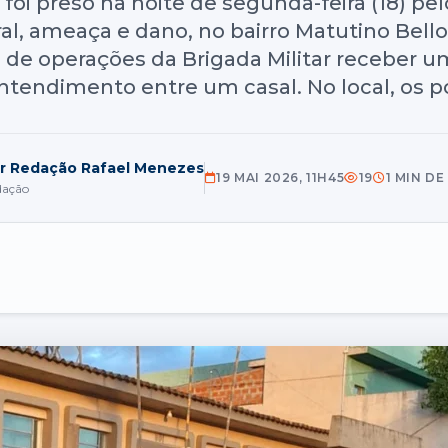
oi preso na noite de segunda-feira (18) pel
al, ameaça e dano, no bairro Matutino Bello
a de operações da Brigada Militar receber
endimento entre um casal. No local, os pol
r Redação Rafael Menezes
19 MAI 2026, 11H45
19
1 MIN DE
dação