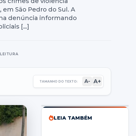
os crimes de violência
, em São Pedro do Sul. A
 uma denúncia informando
iciais […]
 LEITURA
A+
A-
TAMANHO DO TEXTO:
LEIA TAMBÉM