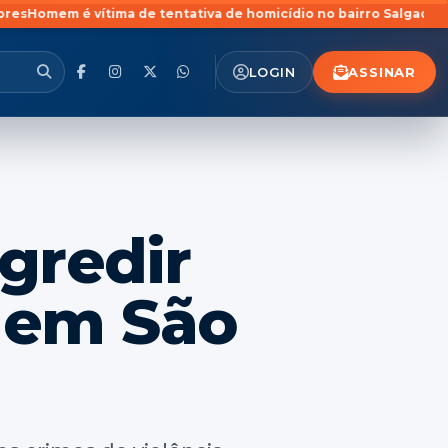
tima de tentativa de homicídio no bairro Salgado Filho em Santa 
ASSINAR
LOGIN
gredir
 em São