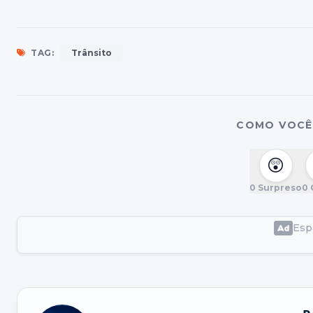
TAG:
Trânsito
COMO VOCÊ 
😲
0
Surpreso
0
Espa