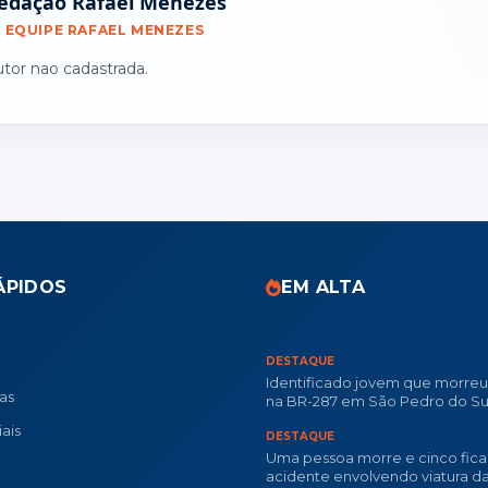
edação Rafael Menezes
EQUIPE RAFAEL MENEZES
utor nao cadastrada.
ÁPIDOS
EM ALTA
DESTAQUE
Identificado jovem que morre
ias
na BR-287 em São Pedro do Su
ais
DESTAQUE
Uma pessoa morre e cinco fica
acidente envolvendo viatura d