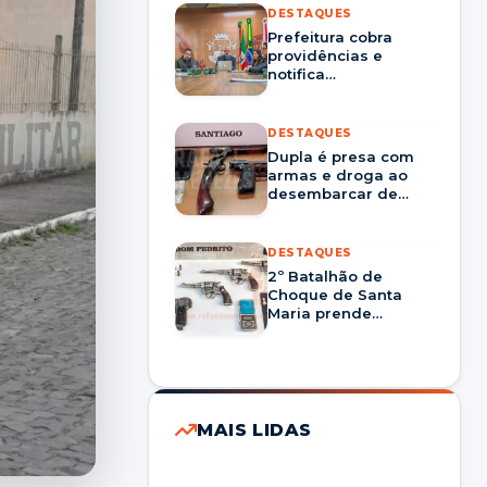
DESTAQUES
Prefeitura cobra
providências e
notifica
Corsan/Aegea por
prestação nos
serviços em Santa
DESTAQUES
Maria
Dupla é presa com
armas e droga ao
desembarcar de
ônibus em Santiago
DESTAQUES
2º Batalhão de
Choque de Santa
Maria prende
homem por tráfico
de drogas e porte
ilegal de arma em
Dom Pedrito
MAIS LIDAS