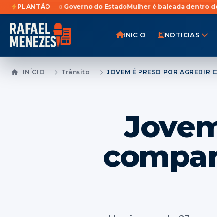
s ao Governo do Estado
PLANTÃO
Mulher é baleada dentro de casa em Faxin
INICIO
NOTICIAS
INÍCIO
Trânsito
Jovem
compan