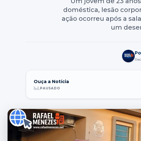
Um jovem de 23 anos f
doméstica, lesão corpor
ação ocorreu após a sal
um desent
Po
Re
Ouça a Notícia
PAUSADO