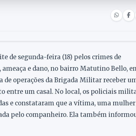
te de segunda-feira (18) pelos crimes de
l, ameaça e dano, no bairro Matutino Bello, e
ala de operações da Brigada Militar receber u
ntre um casal. No local, os policiais milit
das e constataram que a vítima, uma mulher
açada pelo companheiro. Ela também informo