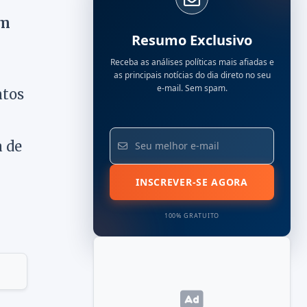
em
Resumo Exclusivo
Receba as análises políticas mais afiadas e
as principais notícias do dia direto no seu
e-mail. Sem spam.
atos
 de
INSCREVER-SE AGORA
100% GRATUITO