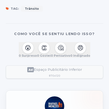
TAG:
Trânsito
COMO VOCÊ SE SENTIU LENDO ISSO?
😲
👏
🤔
😠
0
Surpreso
0
Gostei
0
Pensativo
0
Indignado
Espaço Publicitário Inferior
870x120