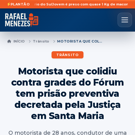
 em Rosário do Sul
PLANTÃO
Jovem é preso com quase 1 Kg de maconha escondida
INÍCIO
Trânsito
MOTORISTA QUE COLIDIU CONTRA GRADES DO FÓRUM TEM PRISÃO PREVENTIVA DECRETADA PELA JUSTIÇA EM SANTA MARIA
TRÂNSITO
Motorista que colidiu
contra grades do Fórum
tem prisão preventiva
decretada pela Justiça
em Santa Maria
O motorista de 28 anos, condutor de uma