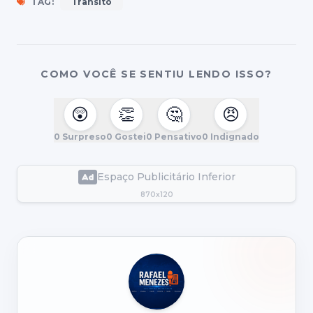
TAG:
Trânsito
COMO VOCÊ SE SENTIU LENDO ISSO?
😲
👏
🤔
😠
0
Surpreso
0
Gostei
0
Pensativo
0
Indignado
Espaço Publicitário Inferior
870x120