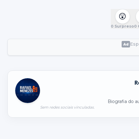
😲
0
Surpreso
0
Espa
R
Biografia do a
Sem redes sociais vinculadas.