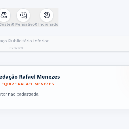
👏
🤔
😠
Gostei
0
Pensativo
0
Indignado
ço Publicitário Inferior
870x120
edação Rafael Menezes
EQUIPE RAFAEL MENEZES
utor nao cadastrada.