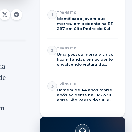
TRÂNSITO
1
Identificado jovem que
morreu em acidente na BR-
287 em São Pedro do Sul
TRÂNSITO
2
Uma pessoa morre e cinco
ficam feridas em acidente
envolvendo viatura da
da
Brigada Militar na RSC-287
de
TRÂNSITO
3
Homem de 44 anos morre
após acidente na ERS-530
entre São Pedro do Sul e
Dilermando de Aguiar
em