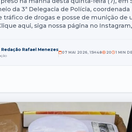
preso na manhã desta quinta-feira (7), em
r meio da 3ª Delegacia de Polícia, coordenad
 tráfico de drogas e posse de munição de u
lique aqui, siga nossa página no Instagram,
 Redação Rafael Menezes
07 MAI 2026, 15H48
20
1 MIN D
ação