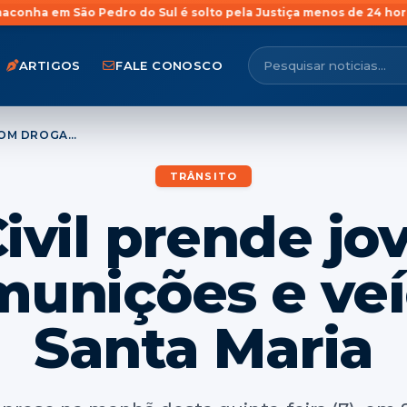
dro do Sul é solto pela Justiça menos de 24 horas após prisão
2
ARTIGOS
FALE CONOSCO
POLÍCIA CIVIL PRENDE JOVEM COM DROGAS, MUNIÇÕES E VEÍCULOS EM SANTA MARIA
TRÂNSITO
Civil prende 
munições e ve
Santa Maria