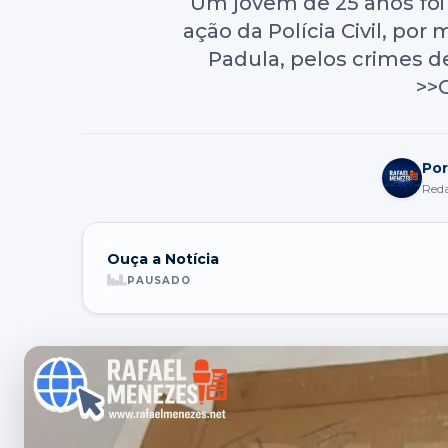
Um jovem de 25 anos foi 
ação da Polícia Civil, po
Padula, pelos crimes de
>>C
Por
Red
Ouça a Notícia
PAUSADO