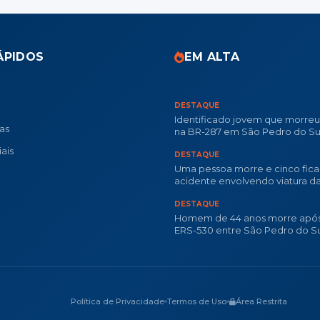
ÁPIDOS
EM ALTA
DESTAQUE
Identificado jovem que morre
ias
na BR-287 em São Pedro do Su
ais
DESTAQUE
Uma pessoa morre e cinco fica
acidente envolvendo viatura d
Militar na RSC-287
DESTAQUE
Homem de 44 anos morre após
ERS-530 entre São Pedro do Su
Dilermando de Aguiar
Política de Privacidade
Termos de Uso
Área Restrita