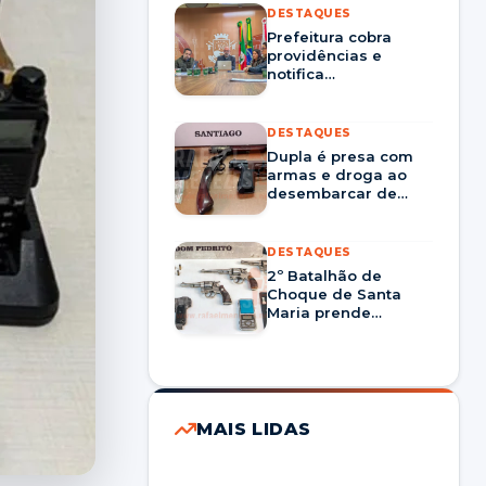
DESTAQUES
Prefeitura cobra
providências e
notifica
Corsan/Aegea por
prestação nos
serviços em Santa
DESTAQUES
Maria
Dupla é presa com
armas e droga ao
desembarcar de
ônibus em Santiago
DESTAQUES
2º Batalhão de
Choque de Santa
Maria prende
homem por tráfico
de drogas e porte
ilegal de arma em
Dom Pedrito
MAIS LIDAS