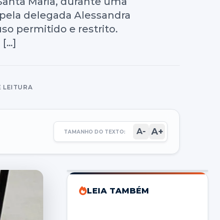
 Santa Maria, durante uma
a pela delegada Alessandra
so permitido e restrito.
 […]
E LEITURA
A+
A-
TAMANHO DO TEXTO:
LEIA TAMBÉM