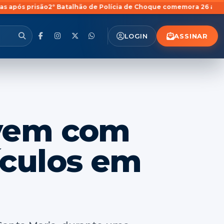
º Batalhão de Polícia de Choque comemora 26 anos em solenidad
ASSINAR
LOGIN
jovem com
ículos em