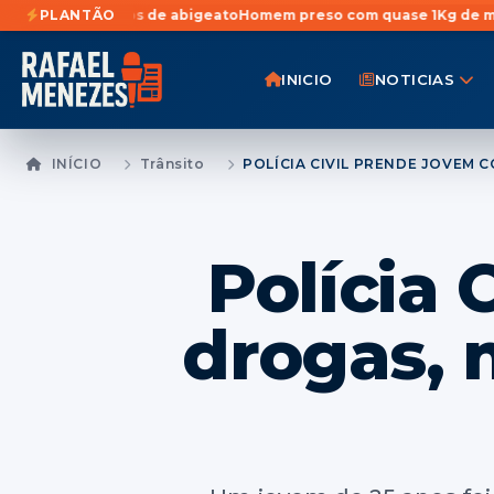
itos de abigeato
PLANTÃO
Homem preso com quase 1Kg de maconha em São Pe
INICIO
NOTICIAS
INÍCIO
Trânsito
Polícia 
drogas, 