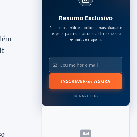
Resumo Exclusivo
Receba as análises políticas mais afiadas e
as principais notícias do dia direto no seu
além
e-mail. Sem spam.
lt
INSCREVER-SE AGORA
100% GRATUITO
so