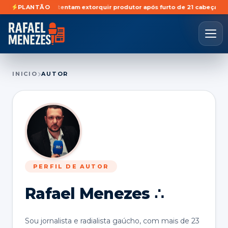
 tentam extorquir produtor após furto de 21 cabeças de gado em São Pe
PLANTÃO
INICIO
AUTOR
PERFIL DE AUTOR
Rafael Menezes ∴
Sou jornalista e radialista gaúcho, com mais de 23