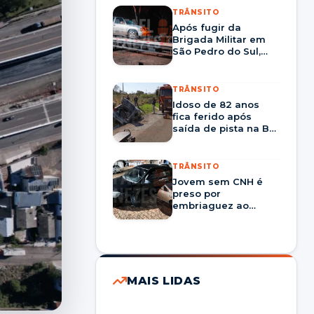
TRÂNSITO
Após fugir da
Brigada Militar em
São Pedro do Sul,
motorista é preso na
BR-287 em Santa
Maria
TRÂNSITO
Idoso de 82 anos
fica ferido após
saída de pista na BR-
290 em São Sepé
TRÂNSITO
Jovem sem CNH é
preso por
embriaguez ao
volante após bater
em carro
estacionado em
Restinga Sêca
MAIS LIDAS