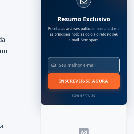
Resumo Exclusivo
Receba as análises políticas mais afiadas e
as principais notícias do dia direto no seu
da
e-mail. Sem spam.
 um
INSCREVER-SE AGORA
100% GRATUITO
la