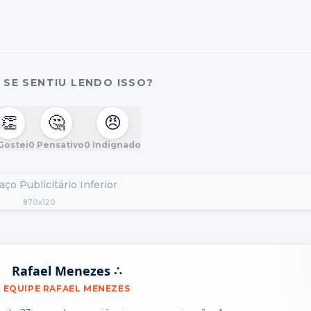
SE SENTIU LENDO ISSO?
👏
🤔
😠
Gostei
0
Pensativo
0
Indignado
ço Publicitário Inferior
870x120
Rafael Menezes ∴
EQUIPE RAFAEL MENEZES