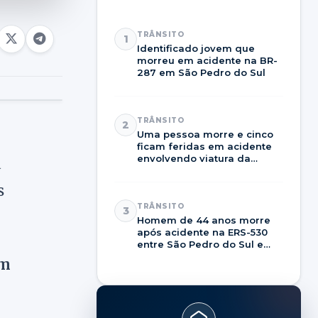
TRÂNSITO
1
Identificado jovem que
morreu em acidente na BR-
287 em São Pedro do Sul
TRÂNSITO
2
Uma pessoa morre e cinco
ficam feridas em acidente
envolvendo viatura da
a
Brigada Militar na RSC-287
s
TRÂNSITO
3
Homem de 44 anos morre
após acidente na ERS-530
entre São Pedro do Sul e
Dilermando de Aguiar
em