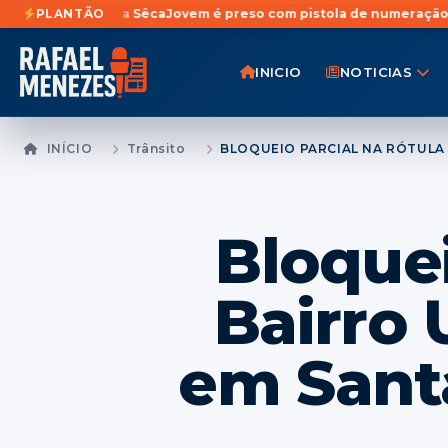
nga Sêca
PLANTÃO
Jovem é preso com pistola de numeração raspada e droga
INICIO
NOTICIAS
INÍCIO
Trânsito
Bloquei
Bairro 
em Sant