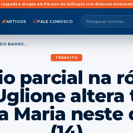
s em Paraíso do Sul
Dupla com diversos antecedentes por homicíd
ARTIGOS
FALE CONOSCO
BLOQUEIO PARCIAL NA RÓTULA DO BAIRRO UGLIONE ALTERA TRÂNSITO EM SANTA MARIA NESTE DOMINGO (14)
TRÂNSITO
o parcial na r
Uglione altera 
a Maria neste
(14)