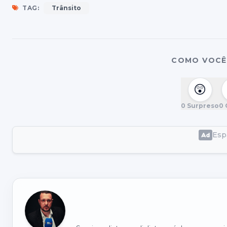
TAG:
Trânsito
COMO VOCÊ 
😲
0
Surpreso
0
Espa