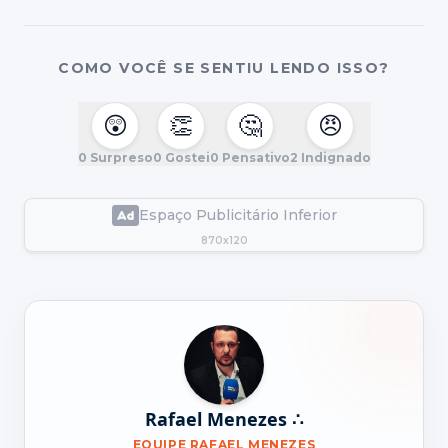
COMO VOCÊ SE SENTIU LENDO ISSO?
😲
👏
🤔
😠
0
Surpreso
0
Gostei
0
Pensativo
2
Indignado
Espaço Publicitário Inferior
870x120
Rafael Menezes ∴
EQUIPE RAFAEL MENEZES