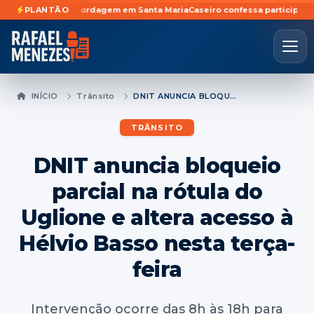
urante abordagem em Santa Maria
PLANTÃO
Caseiro confessa participação em furto
INÍCIO
Trânsito
DNIT ANUNCIA BLOQUEIO PARCIAL NA RÓTULA DO UGLIONE E ALTERA ACESSO À HÉLVIO BASSO NESTA TERÇA-FEIRA
TRÂNSITO
DNIT anuncia bloqueio
parcial na rótula do
Uglione e altera acesso à
Hélvio Basso nesta terça-
feira
Intervenção ocorre das 8h às 18h para