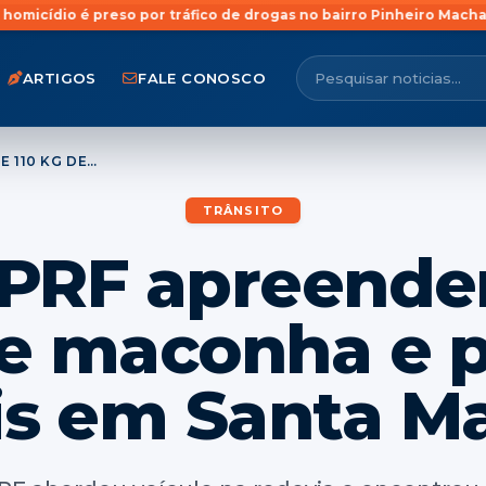
or tráfico de drogas no bairro Pinheiro Machado, em Santa Maria
ARTIGOS
FALE CONOSCO
DRACO E PRF APREENDEM QUASE 110 KG DE MACONHA E PRENDEM DOIS EM SANTA MARIA
TRÂNSITO
 PRF apreend
de maconha e
is em Santa Ma