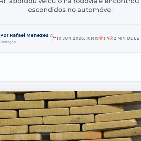
F abordou veículo na rodovia e encontrou 
escondidos no automóvel
Por Rafael Menezes ∴
10 JUN 2026, 10H19
117
2 MIN DE LE
Redação