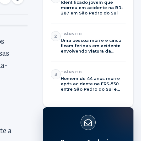
Identificado jovem que
morreu em acidente na BR-
287 em São Pedro do Sul
TRÂNSITO
2
ós
Uma pessoa morre e cinco
ficam feridas em acidente
envolvendo viatura da
sas
Brigada Militar na RSC-287
da-
TRÂNSITO
3
Homem de 44 anos morre
após acidente na ERS-530
entre São Pedro do Sul e
Dilermando de Aguiar
te a