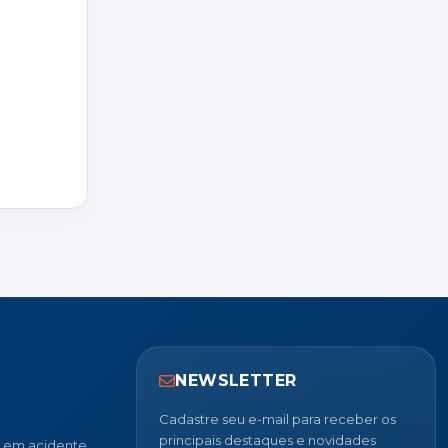
NEWSLETTER
Cadastre seu e-mail para receber os
principais destaques e novidades
u em acidente