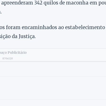
F apreenderam 342 quilos de maconha em po
.
esos foram encaminhados ao estabelecimento
ção da Justiça.
aço Publicitário
870x120