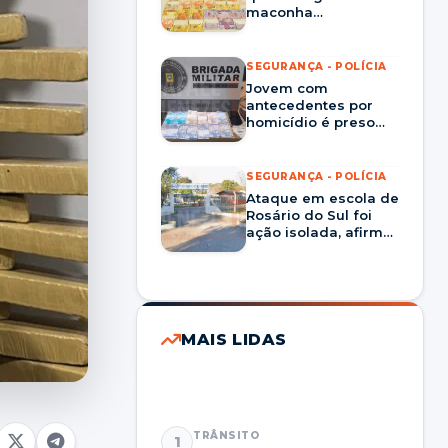
maconha
escondidas em área
de mata em São
Pedro do Sul
SEGURANÇA - POLÍCIA
Jovem com
antecedentes por
homicídio é preso
por tráfico de drogas
no bairro Pinheiro
Machado, em Santa
SEGURANÇA - POLÍCIA
Maria
Ataque em escola de
Rosário do Sul foi
ação isolada, afirma
delegado
responsável pela
investigação
MAIS LIDAS
TRÂNSITO
1