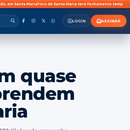
Foro de Santa Maria terá fechamento temporário de três Varas Cr
ASSINAR
LOGIN
em quase
 prendem
ria