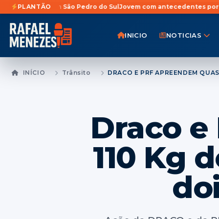
São Pedro do Sul
PLANTÃO
Jovem com antecedentes por homicídio é preso p
INICIO
NOTICIAS
INÍCIO
Trânsito
Draco e
110 Kg 
do