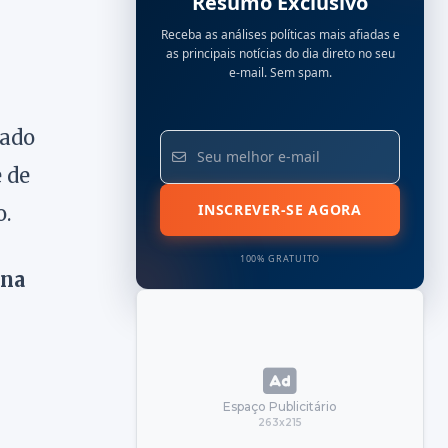
Resumo Exclusivo
Receba as análises políticas mais afiadas e
as principais notícias do dia direto no seu
e-mail. Sem spam.
gado
 de
INSCREVER-SE AGORA
o.
100% GRATUITO
na
Espaço Publicitário
263x215