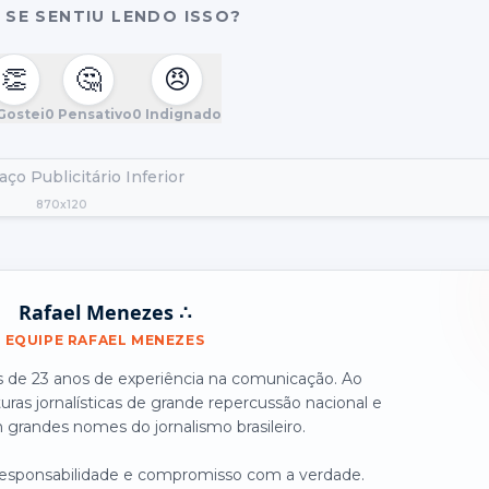
SE SENTIU LENDO ISSO?
👏
🤔
😠
Gostei
0
Pensativo
0
Indignado
ço Publicitário Inferior
870x120
Rafael Menezes ∴
EQUIPE RAFAEL MENEZES
is de 23 anos de experiência na comunicação. Ao
turas jornalísticas de grande repercussão nacional e
grandes nomes do jornalismo brasileiro.
 responsabilidade e compromisso com a verdade.