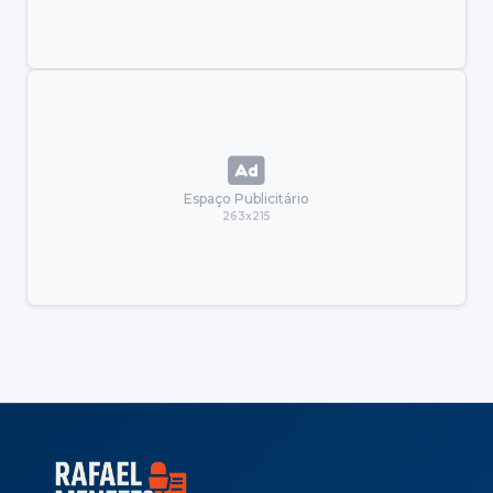
Espaço Publicitário
263x215