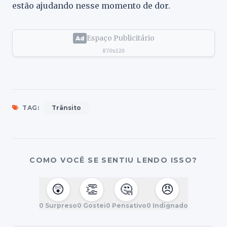
estão ajudando nesse momento de dor.
Espaço Publicitário
870x120
TAG:
Trânsito
COMO VOCÊ SE SENTIU LENDO ISSO?
😲
👏
🤔
😠
0
Surpreso
0
Gostei
0
Pensativo
0
Indignado