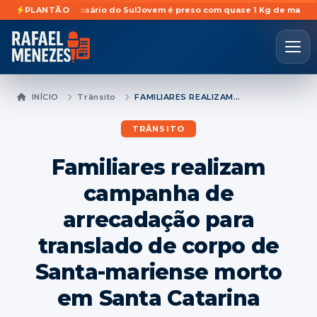
rada em Rosário do Sul
PLANTÃO
Jovem é preso com quase 1 Kg de maconha escon
INÍCIO
Trânsito
FAMILIARES REALIZAM CAMPANHA DE ARRECADAÇÃO PARA TRANSLADO DE CORPO DE SANTA-MARIENSE MORTO EM SANTA CATARINA
TRÂNSITO
Familiares realizam
campanha de
arrecadação para
translado de corpo de
Santa-mariense morto
em Santa Catarina