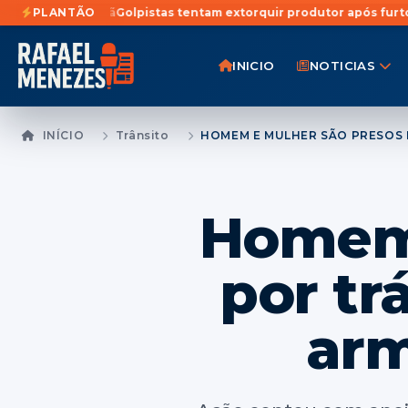
tã
Golpistas tentam extorquir produtor após furto de 21 cabeças 
PLANTÃO
INICIO
NOTICIAS
INÍCIO
Trânsito
Homem 
por tr
arm