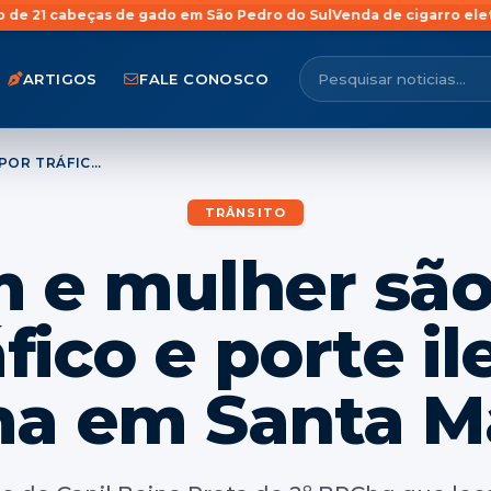
de gado em São Pedro do Sul
Venda de cigarro eletrônico para meno
ARTIGOS
FALE CONOSCO
HOMEM E MULHER SÃO PRESOS POR TRÁFICO E PORTE ILEGAL DE ARMA EM SANTA MARIA
TRÂNSITO
e mulher são
áfico e porte il
a em Santa M