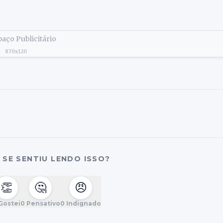
aço Publicitário
870x120
SE SENTIU LENDO ISSO?
👏
🤔
😠
Gostei
0
Pensativo
0
Indignado