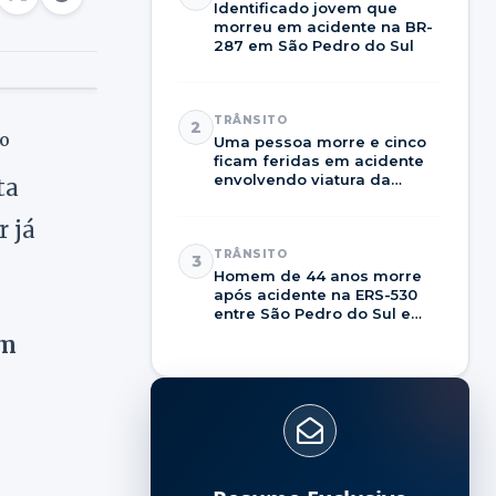
Identificado jovem que
morreu em acidente na BR-
287 em São Pedro do Sul
TRÂNSITO
2
º
Uma pessoa morre e cinco
ficam feridas em acidente
envolvendo viatura da
ta
Brigada Militar na RSC-287
r já
TRÂNSITO
3
Homem de 44 anos morre
após acidente na ERS-530
entre São Pedro do Sul e
Dilermando de Aguiar
em