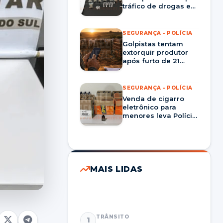
tráfico de drogas em
Tupanciretã
SEGURANÇA - POLÍCIA
Golpistas tentam
extorquir produtor
após furto de 21
cabeças de gado em
São Pedro do Sul
SEGURANÇA - POLÍCIA
Venda de cigarro
eletrônico para
menores leva Polícia
Civil a cumprir
mandados em Pinhal
Grande
MAIS LIDAS
TRÂNSITO
1