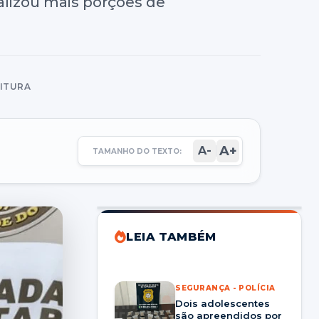
alizou mais porções de
EITURA
A+
A-
TAMANHO DO TEXTO:
LEIA TAMBÉM
SEGURANÇA - POLÍCIA
Dois adolescentes
são apreendidos por