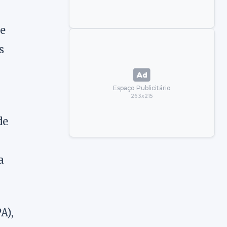
de
s
Espaço Publicitário
263x215
de
a
A),