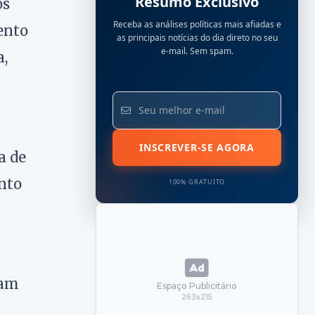
Resumo Exclusivo
os
Receba as análises políticas mais afiadas e
ento
as principais notícias do dia direto no seu
e-mail. Sem spam.
a,
INSCREVER-SE AGORA
a de
ento
100% GRATUITO
ram
Espaço Publicitário
263x215