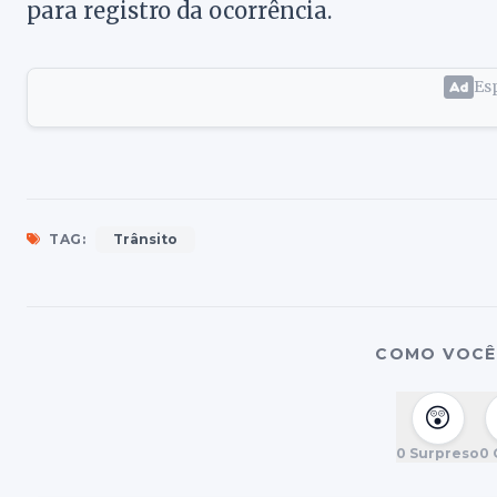
para registro da ocorrência.
Esp
TAG:
Trânsito
COMO VOCÊ 
😲
0
Surpreso
0