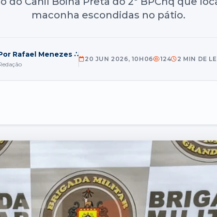
 do Canil Boina Preta do 2º BPChq que loc
maconha escondidas no pátio.
Por Rafael Menezes ∴
20 JUN 2026, 10H06
124
2 MIN DE L
Redação