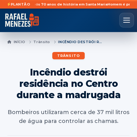
vidades após 70 anos de história em Santa Maria
PLANTÃO
Homem é preso prevent
INÍCIO
Trânsito
INCÊNDIO DESTRÓI RESIDÊNCIA NO CENTRO DURANTE A MADRUGADA
TRÂNSITO
Incêndio destrói
residência no Centro
durante a madrugada
Bombeiros utilizaram cerca de 37 mil litros
de água para controlar as chamas.