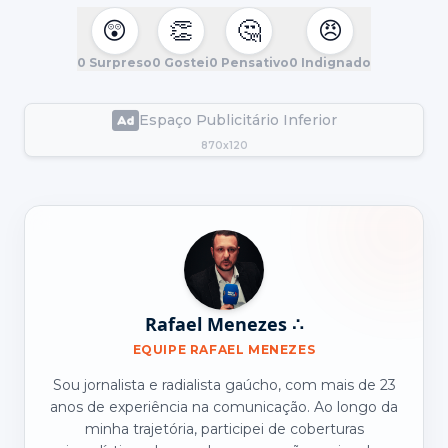
😲
👏
🤔
😠
0
Surpreso
0
Gostei
0
Pensativo
0
Indignado
Espaço Publicitário Inferior
870x120
Rafael Menezes ∴
EQUIPE RAFAEL MENEZES
Sou jornalista e radialista gaúcho, com mais de 23
anos de experiência na comunicação. Ao longo da
minha trajetória, participei de coberturas