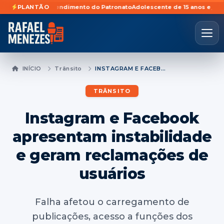
Pronto Atendimento do Patronato
PLANTÃO
Adolescente de 15 anos e jovem de 18
INÍCIO
Trânsito
INSTAGRAM E FACEBOOK APRESENTAM INSTABILIDADE E GERAM RECLAMAÇÕES DE USUÁRIOS
TRÂNSITO
Instagram e Facebook
apresentam instabilidade
e geram reclamações de
usuários
Falha afetou o carregamento de
publicações, acesso a funções dos