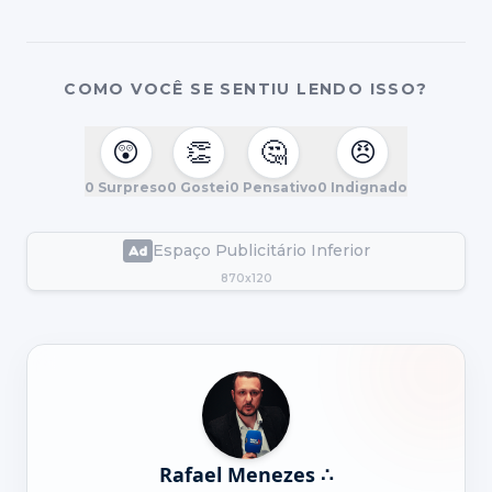
COMO VOCÊ SE SENTIU LENDO ISSO?
😲
👏
🤔
😠
0
Surpreso
0
Gostei
0
Pensativo
0
Indignado
Espaço Publicitário Inferior
870x120
Rafael Menezes ∴