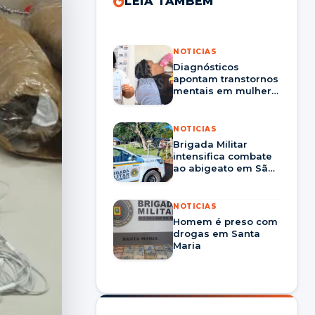
LEIA TAMBÉM
NOTICIAS
Diagnósticos
apontam transtornos
mentais em mulher
que fingiu ser
adolescente e
enganou órgãos
NOTICIAS
públicos.
Brigada Militar
intensifica combate
ao abigeato em São
Martinho da Serra
NOTICIAS
Homem é preso com
drogas em Santa
Maria