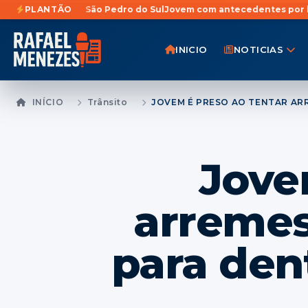
a em São Pedro do Sul
PLANTÃO
Jovem com antecedentes por homicídio é pr
INICIO
NOTICIAS
INÍCIO
Trânsito
Jove
arremes
para den