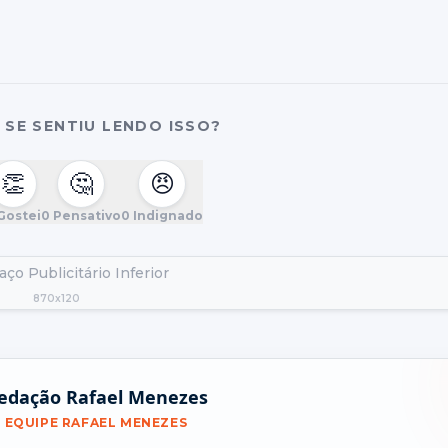
SE SENTIU LENDO ISSO?
👏
🤔
😠
Gostei
0
Pensativo
0
Indignado
ço Publicitário Inferior
870x120
edação Rafael Menezes
EQUIPE RAFAEL MENEZES