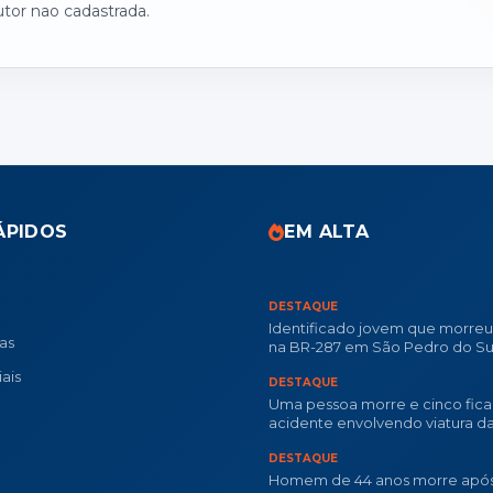
utor nao cadastrada.
ÁPIDOS
EM ALTA
DESTAQUE
Identificado jovem que morre
ias
na BR-287 em São Pedro do Su
ais
DESTAQUE
Uma pessoa morre e cinco fica
acidente envolvendo viatura d
Militar na RSC-287
DESTAQUE
Homem de 44 anos morre após