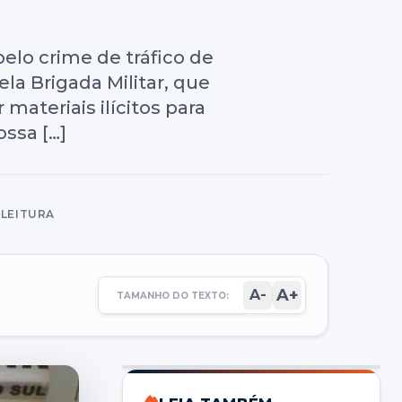
lo crime de tráfico de
ela Brigada Militar, que
ateriais ilícitos para
ossa […]
 LEITURA
A+
A-
TAMANHO DO TEXTO: