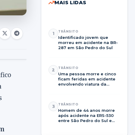
MAIS LIDAS
TRÂNSITO
1
Identificado jovem que
morreu em acidente na BR-
287 em São Pedro do Sul
TRÂNSITO
2
fico
Uma pessoa morre e cinco
ficam feridas em acidente
envolvendo viatura da
a
Brigada Militar na RSC-287
s
TRÂNSITO
3
Homem de 44 anos morre
após acidente na ERS-530
entre São Pedro do Sul e
Dilermando de Aguiar
em