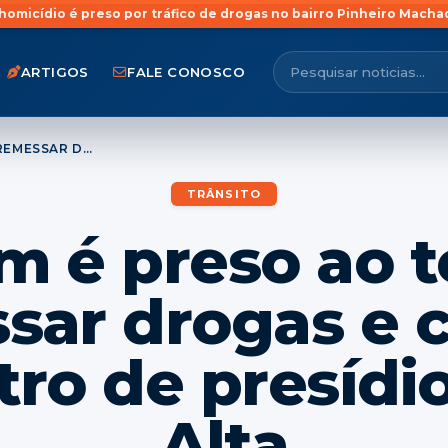
eso por tráfico de drogas no bairro Pinheiro Machado, em Santa 
ARTIGOS
FALE CONOSCO
JOVEM É PRESO AO TENTAR ARREMESSAR DROGAS E CELULARES PARA DENTRO DE PRESÍDIO EM CRUZ ALTA
TRÂNSITO
m é preso ao t
sar drogas e c
tro de presídi
Alta