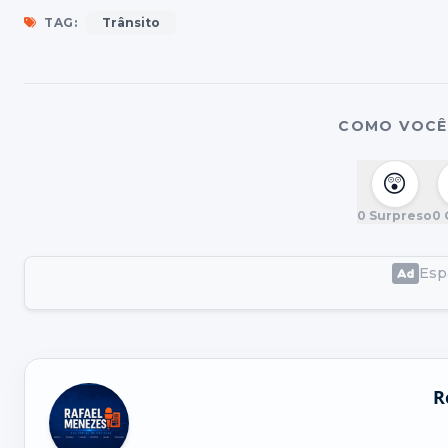
TAG:
Trânsito
COMO VOCÊ 
😲
0
Surpreso
0
Espa
R