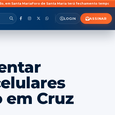
Maria
Foro de Santa Maria terá fechamento temporário de três Va
ASSINAR
LOGIN
entar
elulares
o em Cruz