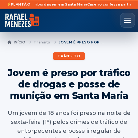
a durante abordagem em Santa Maria
PLANTÃO
Caseiro confessa participação em f
INÍCIO
Trânsito
JOVEM É PRESO POR TRÁFICO DE DROGAS E POSSE DE MUNIÇÃO EM SANTA MARIA
TRÂNSITO
Jovem é preso por tráfico
de drogas e posse de
munição em Santa Maria
Um jovem de 18 anos foi preso na noite de
sexta-feira (1º) pelos crimes de tráfico de
entorpecentes e posse irregular de