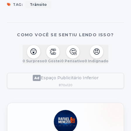
TAG:
Trânsito
COMO VOCÊ SE SENTIU LENDO ISSO?
😲
👏
🤔
😠
0
Surpreso
0
Gostei
0
Pensativo
0
Indignado
Espaço Publicitário Inferior
870x120