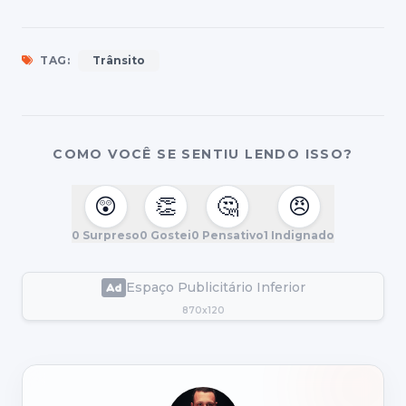
TAG:
Trânsito
COMO VOCÊ SE SENTIU LENDO ISSO?
😲
👏
🤔
😠
0
Surpreso
0
Gostei
0
Pensativo
1
Indignado
Espaço Publicitário Inferior
870x120