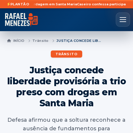
urante abordagem em Santa Maria
PLANTÃO
Caseiro confessa participação em furto
INÍCIO
Trânsito
JUSTIÇA CONCEDE LIBERDADE PROVISÓRIA A TRIO PRESO COM DROGAS EM SANTA MARIA
TRÂNSITO
Justiça concede
liberdade provisória a trio
preso com drogas em
Santa Maria
Defesa afirmou que a soltura reconhece a
ausência de fundamentos para