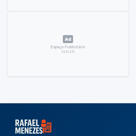
Espaço Publicitário
263x215