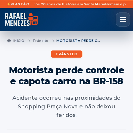
vidades após 70 anos de história em Santa Maria
PLANTÃO
Homem é preso prevent
INÍCIO
Trânsito
MOTORISTA PERDE CONTROLE E CAPOTA CARRO NA BR-158
TRÂNSITO
Motorista perde controle
e capota carro na BR-158
Acidente ocorreu nas proximidades do
Shopping Praça Nova e não deixou
feridos.