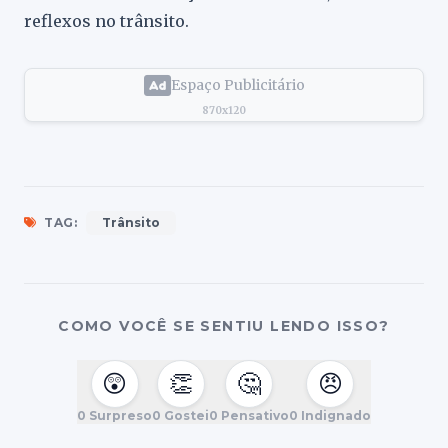
reflexos no trânsito.
Espaço Publicitário
870x120
TAG:
Trânsito
COMO VOCÊ SE SENTIU LENDO ISSO?
😲
👏
🤔
😠
0
Surpreso
0
Gostei
0
Pensativo
0
Indignado