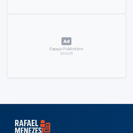
Espaço Publicitário
263x215