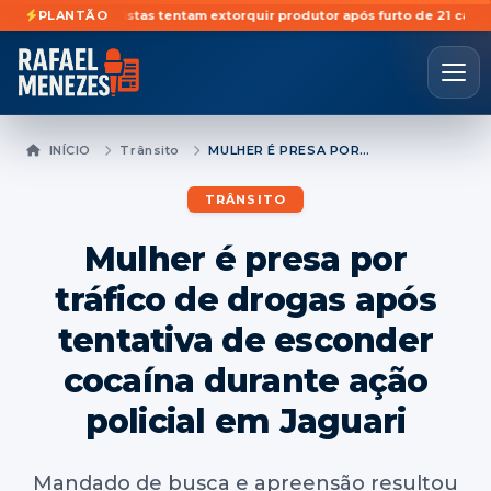
retã
Golpistas tentam extorquir produtor após furto de 21 cabeças de g
PLANTÃO
INÍCIO
Trânsito
MULHER É PRESA POR TRÁFICO DE DROGAS APÓS TENTATIVA DE ESCONDER COCAÍNA DURANTE AÇÃO POLICIAL EM JAGUARI
TRÂNSITO
Mulher é presa por
tráfico de drogas após
tentativa de esconder
cocaína durante ação
policial em Jaguari
Mandado de busca e apreensão resultou