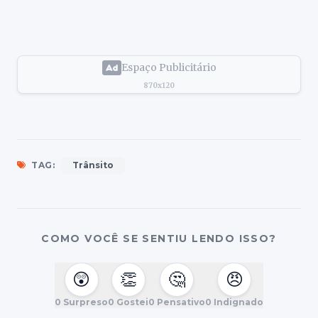
Espaço Publicitário
870x120
TAG:
Trânsito
COMO VOCÊ SE SENTIU LENDO ISSO?
😲
👏
🤔
😠
0
Surpreso
0
Gostei
0
Pensativo
0
Indignado