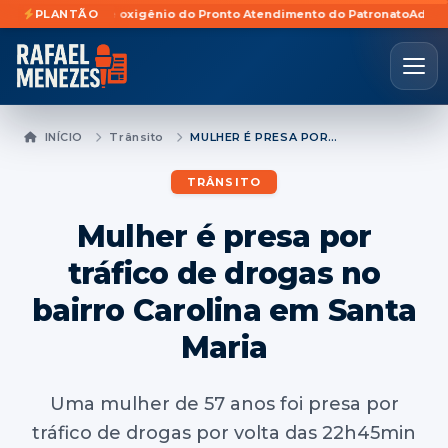
 sistema de oxigênio do Pronto Atendimento do Patronato
PLANTÃO
Adolescente d
INÍCIO
Trânsito
MULHER É PRESA POR TRÁFICO DE DROGAS NO BAIRRO CAROLINA EM SANTA MARIA
TRÂNSITO
Mulher é presa por
tráfico de drogas no
bairro Carolina em Santa
Maria
Uma mulher de 57 anos foi presa por
tráfico de drogas por volta das 22h45min