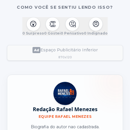
COMO VOCÊ SE SENTIU LENDO ISSO?
😲
👏
🤔
😠
0
Surpreso
0
Gostei
0
Pensativo
0
Indignado
Espaço Publicitário Inferior
870x120
Redação Rafael Menezes
EQUIPE RAFAEL MENEZES
Biografia do autor nao cadastrada.