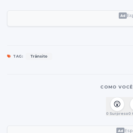
Esp
TAG:
Trânsito
COMO VOCÊ 
😲
0
Surpreso
0
Espa