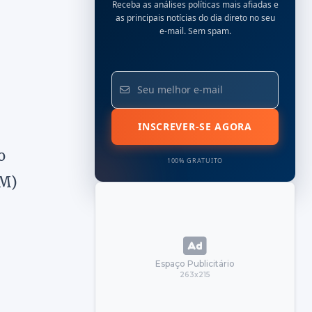
Receba as análises políticas mais afiadas e
as principais notícias do dia direto no seu
e-mail. Sem spam.
INSCREVER-SE AGORA
o
100% GRATUITO
BM)
Espaço Publicitário
263x215