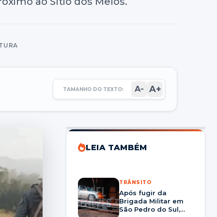
óximo ao Sítio dos Melos.
ITURA
A+
A-
TAMANHO DO TEXTO:
LEIA TAMBÉM
TRÂNSITO
Após fugir da
Brigada Militar em
São Pedro do Sul,