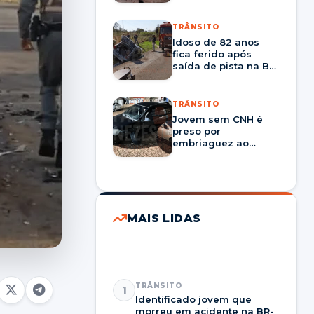
motorista é preso na
BR-287 em Santa
Maria
TRÂNSITO
Idoso de 82 anos
fica ferido após
saída de pista na BR-
290 em São Sepé
TRÂNSITO
Jovem sem CNH é
preso por
embriaguez ao
volante após bater
em carro
estacionado em
Restinga Sêca
MAIS LIDAS
TRÂNSITO
1
Identificado jovem que
morreu em acidente na BR-