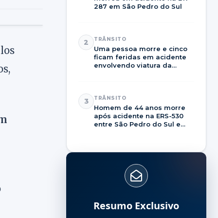
287 em São Pedro do Sul
TRÂNSITO
2
los
Uma pessoa morre e cinco
ficam feridas em acidente
envolvendo viatura da
os,
Brigada Militar na RSC-287
TRÂNSITO
3
Homem de 44 anos morre
após acidente na ERS-530
em
entre São Pedro do Sul e
Dilermando de Aguiar
o
Resumo Exclusivo