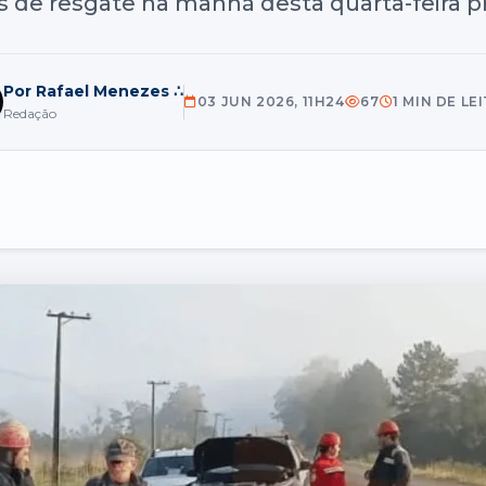
s de resgate na manhã desta quarta-feira pr
Por Rafael Menezes ∴
03 JUN 2026, 11H24
67
1 MIN DE LE
Redação