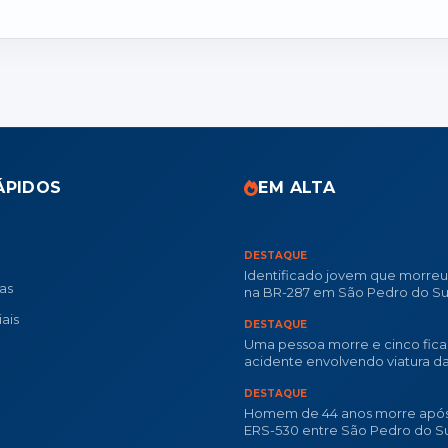
ÁPIDOS
EM ALTA
DESTAQUE
Identificado jovem que morre
ias
na BR-287 em São Pedro do Su
ais
DESTAQUE
Uma pessoa morre e cinco fica
acidente envolvendo viatura d
Militar na RSC-287
DESTAQUE
Homem de 44 anos morre após
ERS-530 entre São Pedro do Su
Dilermando de Aguiar