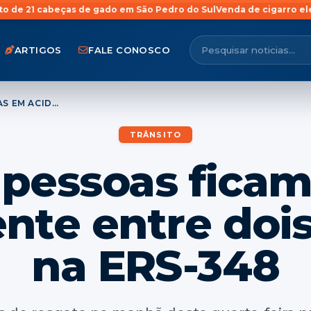
s de gado em São Pedro do Sul
Venda de cigarro eletrônico para m
ARTIGOS
FALE CONOSCO
QUATRO PESSOAS FICAM FERIDAS EM ACIDENTE ENTRE DOIS VEÍCULOS NA ERS-348
TRÂNSITO
pessoas ficam
nte entre dois
na ERS-348