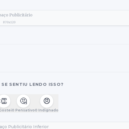
aço Publicitário
870x120
SE SENTIU LENDO ISSO?
👏
🤔
😠
Gostei
0
Pensativo
0
Indignado
ço Publicitário Inferior