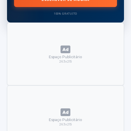
100% GRATUITO
Espaço Publicitário
263x215
Espaço Publicitário
263x215