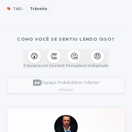
TAG:
Trânsito
COMO VOCÊ SE SENTIU LENDO ISSO?
😲
👏
🤔
😠
0
Surpreso
0
Gostei
0
Pensativo
1
Indignado
Espaço Publicitário Inferior
870x120