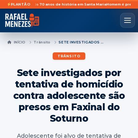
idades após 70 anos de história em Santa Maria
PLANTÃO
Homem é preso preventi
INÍCIO
Trânsito
SETE INVESTIGADOS POR TENTATIVA DE HOMICÍDIO CONTRA ADOLESCENTE SÃO PRESOS EM FAXINAL DO SOTURNO
TRÂNSITO
Sete investigados por
tentativa de homicídio
contra adolescente são
presos em Faxinal do
Soturno
Adolescente foi alvo de tentativa de