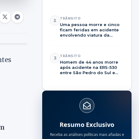
TRÂNSITO
2
Uma pessoa morre e cinco
ficam feridas em acidente
envolvendo viatura da
Brigada Militar na RSC-287
TRÂNSITO
3
ntes
Homem de 44 anos morre
após acidente na ERS-530
entre São Pedro do Sul e
Dilermando de Aguiar
Resumo Exclusivo
em
Receba as análises políticas mais afiadas e