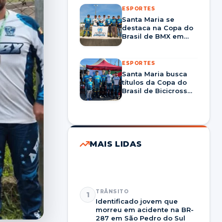
ESPORTES
Santa Maria se
destaca na Copa do
Brasil de BMX em
Santa Catarina
ESPORTES
Santa Maria busca
títulos da Copa do
Brasil de Bicicross
em Balneário
Camboriú
MAIS LIDAS
TRÂNSITO
1
Identificado jovem que
morreu em acidente na BR-
287 em São Pedro do Sul