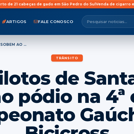
 de gado em São Pedro do Sul
Venda de cigarro eletrônico para me
ARTIGOS
FALE CONOSCO
SETE PILOTOS DE SANTA MARIA SOBEM AO PÓDIO NA 4ª ETAPA DO CAMPEONATO GAÚCHO DE BICICROSS
TRÂNSITO
ilotos de Sant
o pódio na 4ª 
eonato Gaúc
Bicicross