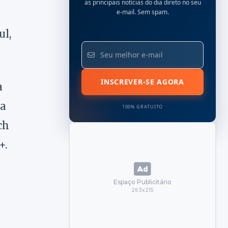
as principais notícias do dia direto no seu
e-mail. Sem spam.
ul,
INSCREVER-SE AGORA
a
na
100% GRATUITO
ch
+.
Espaço Publicitário
263x215