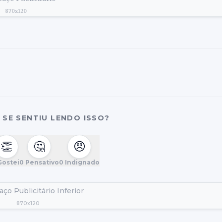
870x120
SE SENTIU LENDO ISSO?
👏
🤔
😠
ostei
0
Pensativo
0
Indignado
ço Publicitário Inferior
870x120