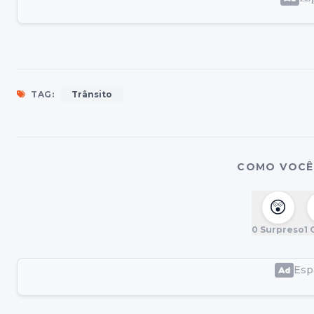
TAG:
Trânsito
COMO VOCÊ 
😲
0
Surpreso
1
G
Espa