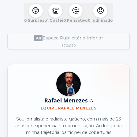
😲
👏
🤔
😠
0
Surpreso
1
Gostei
0
Pensativo
0
Indignado
Espaço Publicitário Inferior
870x120
Rafael Menezes ∴
EQUIPE RAFAEL MENEZES
Sou jornalista e radialista gaúcho, com mais de 23
anos de experiência na comunicação. Ao longo da
minha trajetória, participei de coberturas