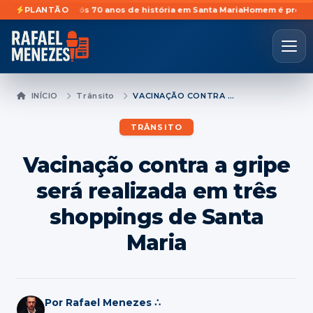
dades após 70 anos de história em Santa Maria
PLANTÃO
Homem é preso preventiv
INÍCIO
Trânsito
VACINAÇÃO CONTRA A GRIPE SERÁ REALIZADA EM TRÊS SHOPPINGS DE SANTA MARIA
TRÂNSITO
Vacinação contra a gripe
será realizada em três
shoppings de Santa
Maria
Por Rafael Menezes ∴