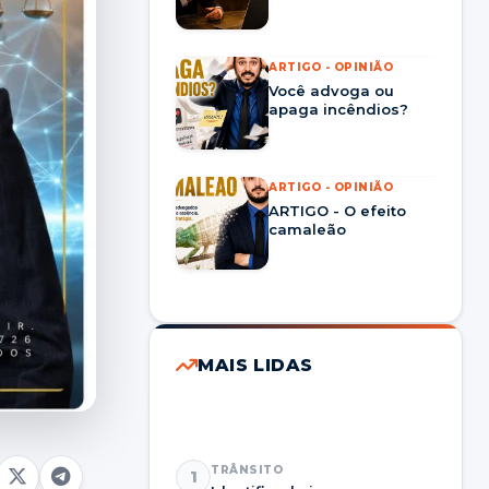
ARTIGO - OPINIÃO
Você advoga ou
apaga incêndios?
ARTIGO - OPINIÃO
ARTIGO - O efeito
camaleão
MAIS LIDAS
TRÂNSITO
1