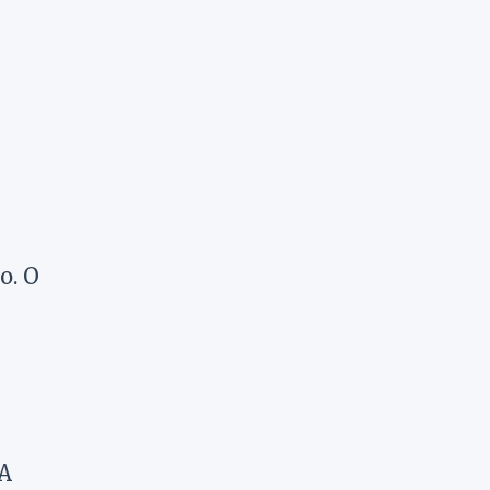
o. O
 A