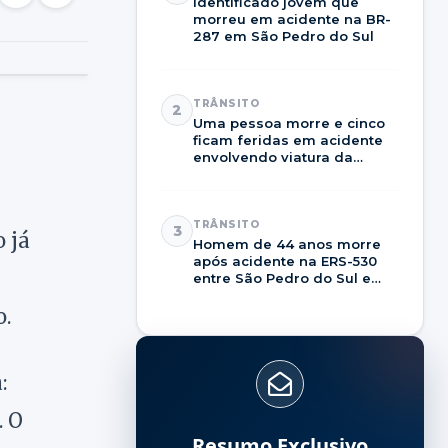
Identificado jovem que
morreu em acidente na BR-
287 em São Pedro do Sul
TRÂNSITO
2
Uma pessoa morre e cinco
ficam feridas em acidente
envolvendo viatura da
Brigada Militar na RSC-287
TRÂNSITO
3
 já
Homem de 44 anos morre
após acidente na ERS-530
entre São Pedro do Sul e
Dilermando de Aguiar
o.
:
. O
Resumo Exclusivo