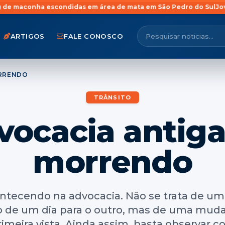
ndidas em área de mata em São Pedro do Sul
Jovem com anteceden
ARTIGOS
FALE CONOSCO
ORRENDO
TRÂNSITO
vocacia antiga
morrendo
contecendo na advocacia. Não se trata de um
 de um dia para o outro, mas de uma mudan
rimeira vista. Ainda assim, basta observar