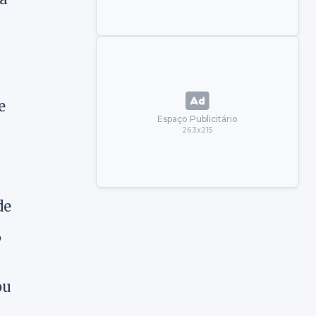
e
Espaço Publicitário
263x215
de
,
ou