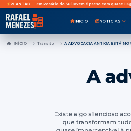
em Rosário do Sul
PLANTÃO
Jovem é preso com quase 1 Kg de maconha esco
INICIO
NOTICIAS
INÍCIO
Trânsito
A ADVOCACIA ANTIGA ESTÁ M
A ad
Existe algo silencioso a
que transformam tudo
quase imperceptível à p