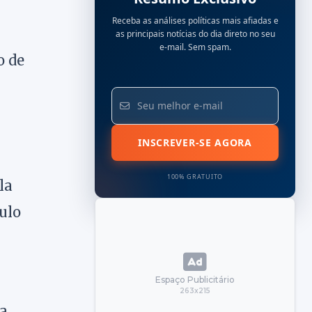
Receba as análises políticas mais afiadas e
as principais notícias do dia direto no seu
e-mail. Sem spam.
o de
INSCREVER-SE AGORA
100% GRATUITO
la
ulo
Espaço Publicitário
263x215
da