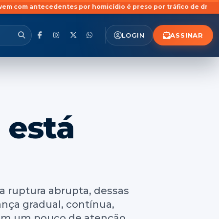
tes por homicídio é preso por tráfico de drogas no bairro Pinhe
ASSINAR
LOGIN
 está
a ruptura abrupta, dessas
ça gradual, contínua,
 com um pouco de atenção