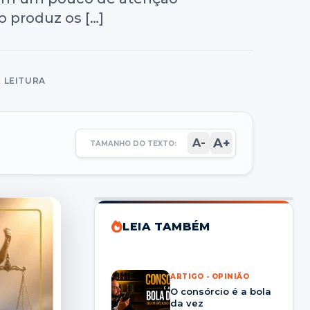
o produz os […]
E LEITURA
A+
A-
TAMANHO DO TEXTO:
LEIA TAMBÉM
ARTIGO - OPINIÃO
O consórcio é a bola
da vez