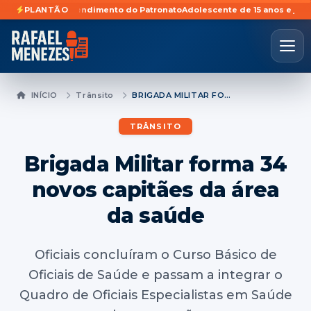
onto Atendimento do Patronato
PLANTÃO
Adolescente de 15 anos e jovem de 18 s
INÍCIO
Trânsito
BRIGADA MILITAR FORMA 34 NOVOS CAPITÃES DA ÁREA DA SAÚDE
TRÂNSITO
Brigada Militar forma 34
novos capitães da área
da saúde
Oficiais concluíram o Curso Básico de
Oficiais de Saúde e passam a integrar o
Quadro de Oficiais Especialistas em Saúde