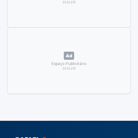
263x215
Espaço Publicitário
263x215